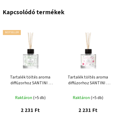
Kapcsolódó termékek
BESTSELLER
Tartalék töltés aroma
Tartalék töltés aroma
diffúzorhoz SANTINI -
diffúzorhoz SANTINI -
Fumé Rubis
Pure Love
A
Raktáron
(>5 db)
Raktáron
(>5 db)
termék
átlagos
2 231 Ft
2 231 Ft
értékelése