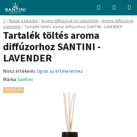
Ugrás
Keresés
KOSÁR
a
fő
Kezdőlap
/
Illatok a lakásba
/
Aroma diffúzorok és utántöltők
/
Aroma diffúzorok
tartalomhoz
utántöltői
/
Tartalék töltés aroma diffúzorhoz SANTINI - LAVENDER
Tartalék töltés aroma
diffúzorhoz SANTINI -
LAVENDER
A
Nincs értékelés
Ugrás az értékeléshez
termék
Márka:
Santini
átlagos
BESTSELLER
értékelése
5-
ből
0,0
csillag.