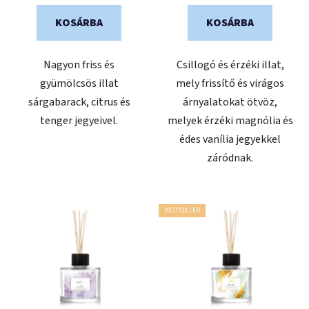
5-
KOSÁRBA
KOSÁRBA
ből
5,0
Nagyon friss és
Csillogó és érzéki illat,
csillag.
gyümölcsös illat
mely frissítő és virágos
sárgabarack, citrus és
árnyalatokat ötvöz,
tenger jegyeivel.
melyek érzéki magnólia és
édes vanília jegyekkel
záródnak.
BESTSELLER