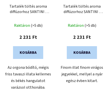
Tartalék töltés aroma
Tartalék töltés aroma
diffúzorhoz SANTINI -
diffúzorhoz SANTINI -
LILAC
Monoï
A
Raktáron
(>5 db)
Raktáron
(>5 db)
termék
átlagos
2 231 Ft
2 231 Ft
értékelése
5-
KOSÁRBA
KOSÁRBA
ből
5,0
Az orgona bódító, mégis
Finom illat finom virágos
csillag.
friss tavaszi illata kellemes
jegyekkel, mellyel a nyár
és békés hangulatot
egész évben kitart.
varázsol otthonába.