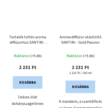
Tartalék töltés aroma
Aroma diffúzor utántöltő
diffúzorhoz SANTINI -
SANTINI - Gold Passion
PRAHA
A
Raktáron
(>5 db)
Raktáron
(>5 db)
termék
átlagos
2 231 Ft
2 231 Ft
értékelése
Egységár:
2 231 Ft / 100 ml
5-
KOSÁRBA
ből
KOSÁRBA
5,0
Ízléses illat
csillag.
A mandarin, a szantálfa és
dohányszagellenes