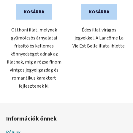
KOSÁRBA
KOSÁRBA
Otthoni illat, melynek
Édes illat virágos
gyümölcsös árnyalatai
jegyekkel. A Lancôme La
frissítő és kellemes
Vie Est Belle illata ihlette.
könnyedséget adnak az
illatnak, míg a rózsa finom
virágos jegyei gazdag és
romantikus karaktert
fejlesztenek ki.
L
á
Információk önnek
b
l
Rólunk