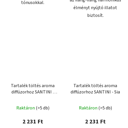
az ilang-ilang harmonikus
tónusokkal.
élményt nyújtó illatot
biztosít.
Tartalék töltés aroma
Tartalék töltés aroma
diffúzorhoz SANTINI -
diffúzorhoz SANTINI - Sia
ROSE
Raktáron
(>5 db)
Raktáron
(>5 db)
2 231 Ft
2 231 Ft