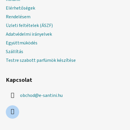
é
Elérhetőségek
c
Rendelésem
Üzleti feltételek (ÁSZF)
Adatvédelmi irányelvek
Együttmüködés
Szállítás
Testre szabott parfümök készítése
Kapcsolat
obchod
@
e-santini.hu