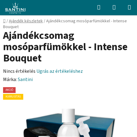
Ugrás
Keresés
KOSÁR
a
fő
Kezdőlap
/
Ajándék készletek
/
Ajándékcsomag mosóparfümökkel - Intense
tartalomhoz
Bouquet
Ajándékcsomag
mosóparfümökkel - Intense
Bouquet
A
Nincs értékelés
Ugrás az értékeléshez
termék
Márka:
Santini
átlagos
AKCIÓ
értékelése
KIÁRUSÍTÁS
5-
ből
0,0
csillag.