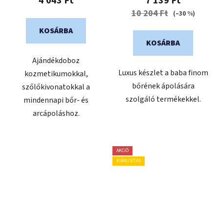
4 043 Ft
7 139 Ft
10 204 Ft
(–30 %)
KOSÁRBA
KOSÁRBA
Ajándékdoboz
Luxus készlet a baba finom
kozmetikumokkal,
bőrének ápolására
szőlőkivonatokkal a
szolgáló termékekkel.
mindennapi bőr- és
arcápoláshoz.
AKCIÓ
KIÁRUSÍTÁS