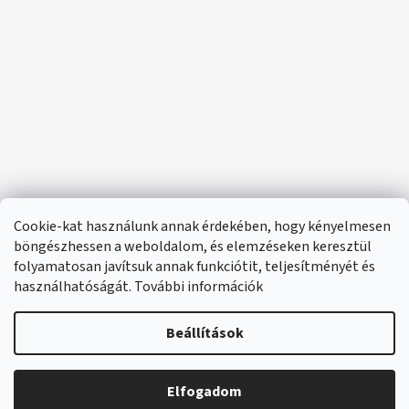
Cookie-kat használunk annak érdekében, hogy kényelmesen
böngészhessen a weboldalom, és elemzéseken keresztül
folyamatosan javítsuk annak funkciótit, teljesítményét és
használhatóságát. További információk
Beállítások
Elfogadom
🔴 Parfümök és illatok –20%
Shoptet készítette