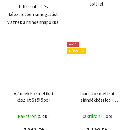
tölti el.
felfrissülést és
képzeletbeli simogatást
visznek a mindennapokba.
AKCIÓ
KIÁRUSÍTÁS
Ajándék kozmetikai
Luxus kozmetikai
készlet Szőlőbor
ajándékkészlet -
Gyermekeknek
Raktáron
(5 db)
Raktáron
(1 db)