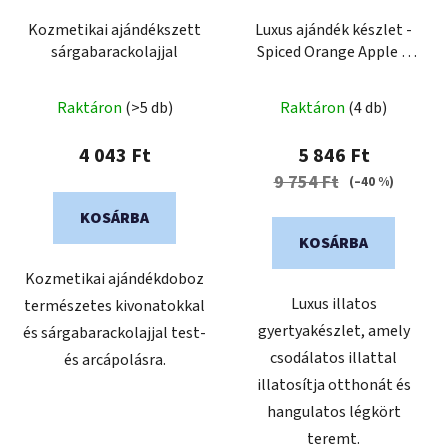
Kozmetikai ajándékszett
Luxus ajándék készlet -
sárgabarackolajjal
Spiced Orange Apple &
Golden Apple
Raktáron
(>5 db)
Raktáron
(4 db)
4 043 Ft
5 846 Ft
9 754 Ft
(–40 %)
KOSÁRBA
KOSÁRBA
Kozmetikai ajándékdoboz
Luxus illatos
természetes kivonatokkal
gyertyakészlet, amely
és sárgabarackolajjal test-
csodálatos illattal
és arcápolásra.
illatosítja otthonát és
hangulatos légkört
teremt.