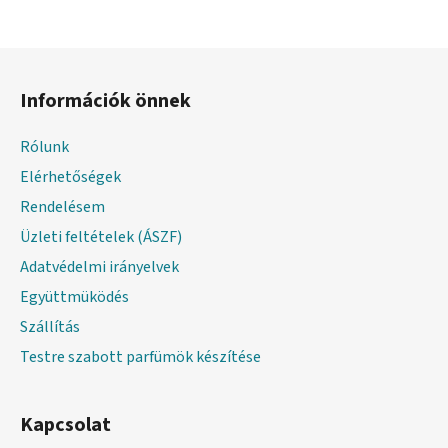
L
á
Információk önnek
b
l
Rólunk
é
Elérhetőségek
c
Rendelésem
Üzleti feltételek (ÁSZF)
Adatvédelmi irányelvek
Együttmüködés
Szállítás
Testre szabott parfümök készítése
Kapcsolat