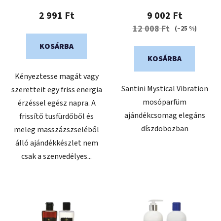
2 991 Ft
9 002 Ft
12 008 Ft
(–25 %)
KOSÁRBA
KOSÁRBA
Kényeztesse magát vagy
Santini Mystical Vibration
szeretteit egy friss energia
mosóparfüm
érzéssel egész napra. A
ajándékcsomag elegáns
frissítő tusfürdőből és
díszdobozban
meleg masszázszseléből
álló ajándékkészlet nem
csak a szenvedélyes...