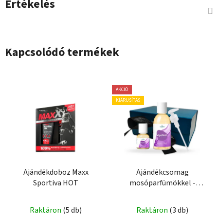
Értékelés
Kapcsolódó termékek
AKCIÓ
KIÁRUSÍTÁS
Ajándékdoboz Maxx
Ajándékcsomag
Sportiva HOT
mosóparfümökkel -
Mystical Vibration
Raktáron
(5 db)
Raktáron
(3 db)