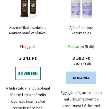
Kozmetikai díszdoboz
Ajándékdoboz
Makadámdió vaníliával
kecsketejes
testkozmetikumokkal
Tusfürdő 400 ml +
Elfogyott
Raktáron
(5 db)
Testápoló 400 ml
3 141 Ft
3 592 Ft
Egységár:
1 796 Ft / 1 db
BŐVEBBEN
KOSÁRBA
A hidratáló mandulaolajjal
Egy ajándék, ami minden
dúsított makadámdió
natúrkozmetikumok
kivonatú kozmetikai
szerelmesét örömmel
termékek örömet,