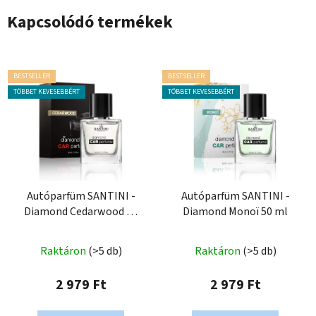
Kapcsolódó termékek
BESTSELLER
BESTSELLER
TÖBBET KEVESEBBÉRT
TÖBBET KEVESEBBÉRT
Autóparfüm SANTINI -
Autóparfüm SANTINI -
Diamond Cedarwood 50
Diamond Monoï 50 ml
ml
Raktáron
(>5 db)
Raktáron
(>5 db)
2 979 Ft
2 979 Ft