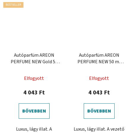
BESTSELLER
Autóparfüm AREON
Autóparfüm AREON
PERFUME NEW Gold 50
PERFUME NEW 50 ml
ml
Platinum
A
Elfogyott
Elfogyott
termék
átlagos
4 043 Ft
4 043 Ft
értékelése
5-
BŐVEBBEN
BŐVEBBEN
ből
5,0
Luxus, lágy illat. A
Luxus, lágy illat. A vezető
csillag.