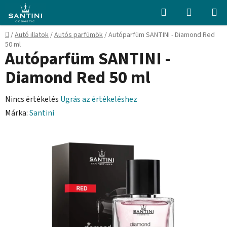
Ugrás
Keresés
KOSÁR
a
fő
Kezdőlap
/
Autó illatok
/
Autós parfümök
/
Autóparfüm SANTINI - Diamond Red
tartalomhoz
50 ml
Autóparfüm SANTINI -
Diamond Red 50 ml
A
Nincs értékelés
Ugrás az értékeléshez
termék
Márka:
Santini
átlagos
értékelése
5-
ből
0,0
csillag.