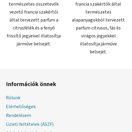
természetes összetevők
francia szakértők által
vezető francia szakértői
természetes
által tervezett parfüm a
alapanyagokból tervezett
citrusfélék és a fenyő
parfüm citrusos, fás és
frissítő jegyeivel illatosítja
virágos jegyekkel
járműve belsejét.
illatosítja járműve
belsejét.
L
á
Információk önnek
b
l
Rólunk
é
Elérhetőségek
c
Rendelésem
Üzleti feltételek (ÁSZF)