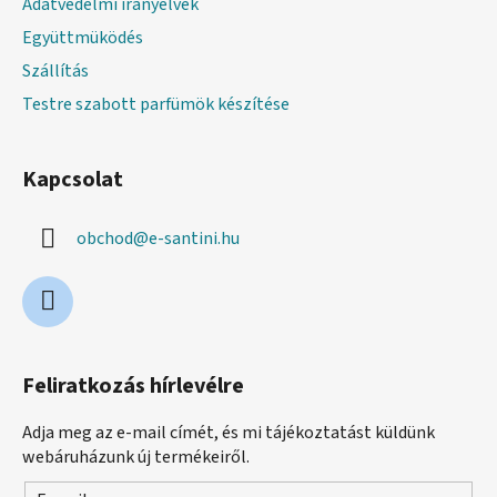
Adatvédelmi irányelvek
Együttmüködés
Szállítás
Testre szabott parfümök készítése
Kapcsolat
obchod
@
e-santini.hu
Feliratkozás hírlevélre
Adja meg az e-mail címét, és mi tájékoztatást küldünk
webáruházunk új termékeiről.