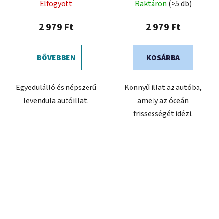
Elfogyott
Raktáron
(>5 db)
termék
termék
átlagos
átlagos
2 979 Ft
2 979 Ft
értékelése
értékelése
5-
5-
BŐVEBBEN
KOSÁRBA
ből
ből
0,0
0,0
Egyedülálló és népszerű
Könnyű illat az autóba,
csillag.
csillag.
levendula autóillat.
amely az óceán
frissességét idézi.