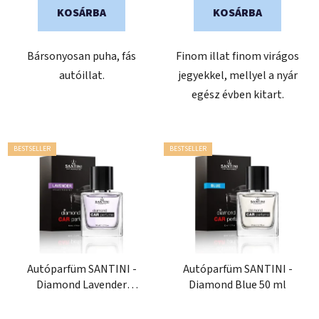
KOSÁRBA
KOSÁRBA
Bársonyosan puha, fás
Finom illat finom virágos
autóillat.
jegyekkel, mellyel a nyár
egész évben kitart.
BESTSELLER
BESTSELLER
Autóparfüm SANTINI -
Autóparfüm SANTINI -
Diamond Lavender
Diamond Blue 50 ml
ANTISTRESS 50 ml
A
A