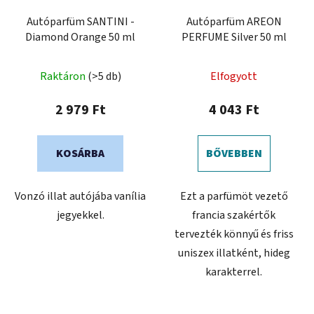
Autóparfüm SANTINI -
Autóparfüm AREON
Diamond Orange 50 ml
PERFUME Silver 50 ml
A
Raktáron
(>5 db)
Elfogyott
termék
átlagos
2 979 Ft
4 043 Ft
értékelése
5-
KOSÁRBA
BŐVEBBEN
ből
0,0
Vonzó illat autójába vanília
Ezt a parfümöt vezető
csillag.
jegyekkel.
francia szakértők
tervezték könnyű és friss
uniszex illatként, hideg
karakterrel.