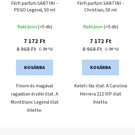
Férfi parfüm SANTINI -
Férfi parfüm SANTINI -
PEGO Legend, 50 ml
Christian, 50 ml
A
A
Raktáron
(>5 db)
Raktáron
(>5 db)
termék
termék
átlagos
átlagos
7 172 Ft
7 172 Ft
értékelése
értékelése
8 968 Ft
8 968 Ft
(–20 %)
(–20 %)
5-
5-
ből
ből
KOSÁRBA
KOSÁRBA
5,0
5,0
csillag.
csillag.
Finom és magával
Keleti-fás illat. A Carolina
ragadóan érzéki illat. A
Herrera 212 VIP illat
Montblanc Legend illat
ihlette.
ihlette.
L