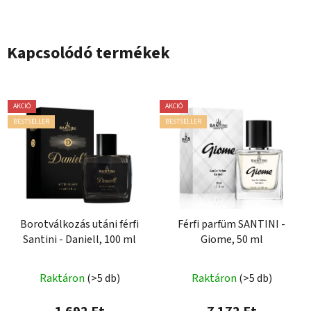
Kapcsolódó termékek
AKCIÓ
AKCIÓ
BESTSELLER
BESTSELLER
Borotválkozás utáni férfi
Férfi parfüm SANTINI -
Santini - Daniell, 100 ml
Giome, 50 ml
A
Raktáron
(>5 db)
Raktáron
(>5 db)
termék
átlagos