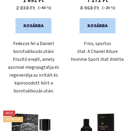
1 692 Ft
7 172 Ft
értékelése
2 830 Ft
8 968 Ft
(–40 %)
(–20 %)
5-
ből
KOSÁRBA
KOSÁRBA
0,0
csillag.
Fedezze fel a Daniell
Friss, sportos
borotválkozás utáni
illat. A Chanel Allure
frissítő erejét, amely
Homme Sport illat ihlette.
azonnal megnyugtatja és
regenerálja az irritált és
kipirosodott bőrt a
borotválkozás után.
AKCIÓ
BESTSELLER