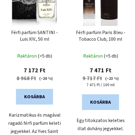
Férfi parfüm SANTINI -
Férfi parfüm Paris Bleu -
Luis XIV., 50 ml
Tobacco Club, 100 ml
A
A
Raktáron
(>5 db)
Raktáron
(>5 db)
termék
termék
átlagos
átlagos
7 172 Ft
7 471 Ft
értékelése
értékelése
8 968 Ft
9 717 Ft
(–20 %)
(–23 %)
5-
5-
Egységár:
7 471 Ft / 100 ml
ből
ből
KOSÁRBA
5,0
5,0
KOSÁRBA
csillag.
csillag.
Karizmatikus és magával
Egy titokzatos keleties
ragadó férfi parfüm keleti
illat dohány jegyekkel.
jegyekkel. Az Yves Saint