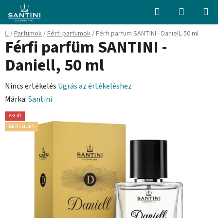
Ugrás
Keresés
KOSÁR
a
fő
Kezdőlap
/
Parfümök
/
Férfi parfümök
/
Férfi parfüm SANTINI - Daniell, 50 ml
tartalomhoz
Férfi parfüm SANTINI -
Daniell, 50 ml
A
Nincs értékelés
Ugrás az értékeléshez
termék
Márka:
Santini
átlagos
AKCIÓ
értékelése
BESTSELLER
5-
ből
0,0
csillag.