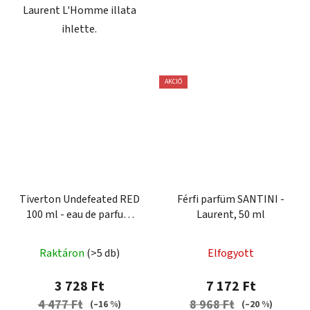
Laurent L'Homme illata
ihlette.
AKCIÓ
Tiverton Undefeated RED
Férfi parfüm SANTINI -
100 ml - eau de parfum
Laurent, 50 ml
férfiaknak
A
Raktáron
(>5 db)
Elfogyott
termék
átlagos
3 728 Ft
7 172 Ft
értékelése
4 477 Ft
8 968 Ft
(–16 %)
(–20 %)