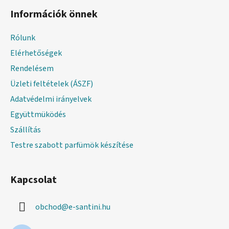
á
Információk önnek
b
l
Rólunk
é
Elérhetőségek
c
Rendelésem
Üzleti feltételek (ÁSZF)
Adatvédelmi irányelvek
Együttmüködés
Szállítás
Testre szabott parfümök készítése
Kapcsolat
obchod
@
e-santini.hu