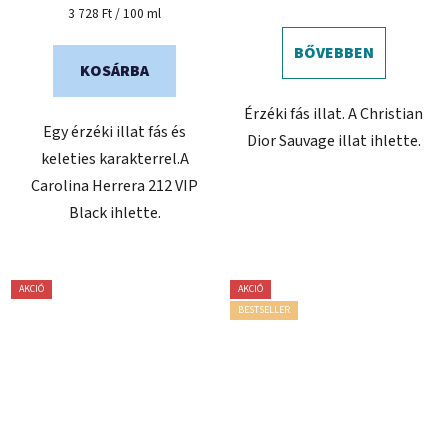
5-
Egységár:
3 728 Ft / 100 ml
ből
BŐVEBBEN
0,0
KOSÁRBA
csillag.
Érzéki fás illat. A Christian
Egy érzéki illat fás és
Dior Sauvage illat ihlette.
keleties karakterrel.A
Carolina Herrera 212 VIP
Black ihlette.
AKCIÓ
AKCIÓ
BESTSELLER