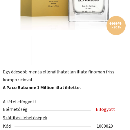
8 968 FT
–20 %
Egy édesebb menta ellenállhatatlan illata finoman friss
kompozícióval.
A Paco Rabanne 1 Million illat ihlette.
A tétel elfogyott…
Elérhetőség
Elfogyott
Szállítási lehetőségek
Kód:
1000020