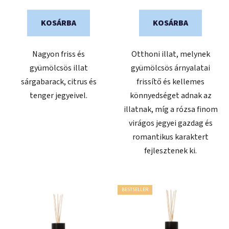
KOSÁRBA
KOSÁRBA
Nagyon friss és
Otthoni illat, melynek
gyümölcsös illat
gyümölcsös árnyalatai
sárgabarack, citrus és
frissítő és kellemes
tenger jegyeivel.
könnyedséget adnak az
illatnak, míg a rózsa finom
virágos jegyei gazdag és
romantikus karaktert
fejlesztenek ki.
BESTSELLER