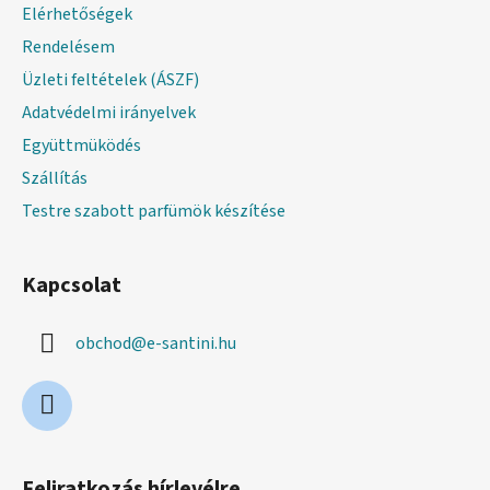
Elérhetőségek
c
Rendelésem
Üzleti feltételek (ÁSZF)
Adatvédelmi irányelvek
Együttmüködés
Szállítás
Testre szabott parfümök készítése
Kapcsolat
obchod
@
e-santini.hu
Feliratkozás hírlevélre