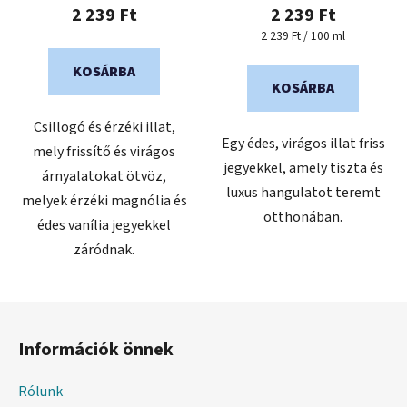
átlagos
2 239 Ft
2 239 Ft
értékelése
Egységár:
2 239 Ft / 100 ml
5-
KOSÁRBA
ből
KOSÁRBA
5,0
Csillogó és érzéki illat,
csillag.
Egy édes, virágos illat friss
mely frissítő és virágos
jegyekkel, amely tiszta és
árnyalatokat ötvöz,
luxus hangulatot teremt
melyek érzéki magnólia és
otthonában.
édes vanília jegyekkel
záródnak.
L
á
Információk önnek
b
l
Rólunk
é