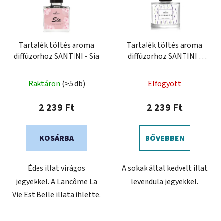
Tartalék töltés aroma
Tartalék töltés aroma
diffúzorhoz SANTINI - Sia
diffúzorhoz SANTINI -
LAVENDER
Raktáron
(>5 db)
Elfogyott
2 239 Ft
2 239 Ft
KOSÁRBA
BŐVEBBEN
Édes illat virágos
A sokak által kedvelt illat
jegyekkel. A Lancôme La
levendula jegyekkel.
Vie Est Belle illata ihlette.