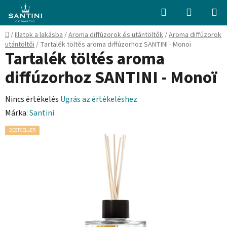
Ugrás
Keresés
KOSÁR
a
fő
Kezdőlap
/
Illatok a lakásba
/
Aroma diffúzorok és utántöltők
/
Aroma diffúzorok
tartalomhoz
utántöltői
/
Tartalék töltés aroma diffúzorhoz SANTINI - Monoï
Tartalék töltés aroma
diffúzorhoz SANTINI - Monoï
A
Nincs értékelés
Ugrás az értékeléshez
termék
Márka:
Santini
átlagos
BESTSELLER
értékelése
5-
ből
0,0
csillag.