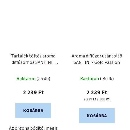
Tartalék töltés aroma
Aroma diffúzor utántöltő
diffúzorhoz SANTINI -
SANTINI - Gold Passion
LILAC
A
Raktáron
(>5 db)
Raktáron
(>5 db)
termék
átlagos
2 239 Ft
2 239 Ft
értékelése
Egységár:
2 239 Ft / 100 ml
5-
KOSÁRBA
ből
KOSÁRBA
5,0
Az orgona bódító, mégis
csillag.