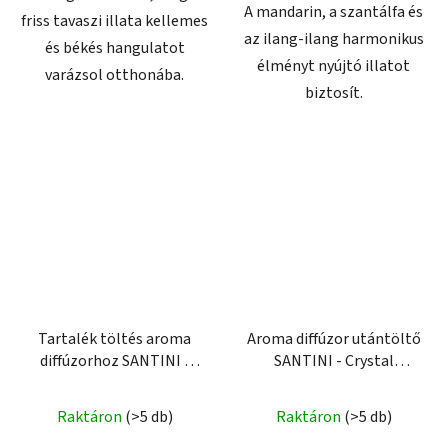
A mandarin, a szantálfa és
friss tavaszi illata kellemes
az ilang-ilang harmonikus
és békés hangulatot
élményt nyújtó illatot
varázsol otthonába.
biztosít.
Tartalék töltés aroma
Aroma diffúzor utántöltő
diffúzorhoz SANTINI -
SANTINI - Crystal
Pure Love
Embrace
A
Raktáron
(>5 db)
Raktáron
(>5 db)
termék