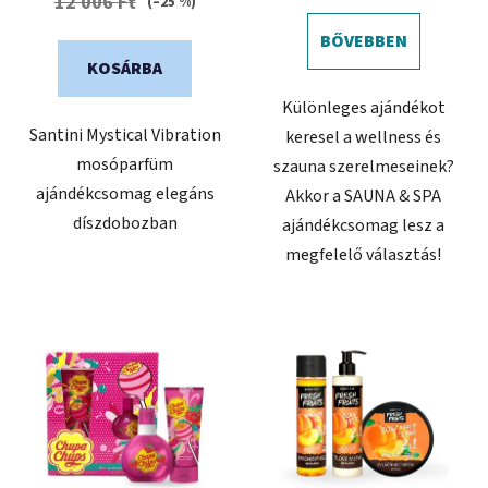
12 006 Ft
(–25 %)
BŐVEBBEN
KOSÁRBA
Különleges ajándékot
Santini Mystical Vibration
keresel a wellness és
mosóparfüm
szauna szerelmeseinek?
ajándékcsomag elegáns
Akkor a SAUNA & SPA
díszdobozban
ajándékcsomag lesz a
megfelelő választás!