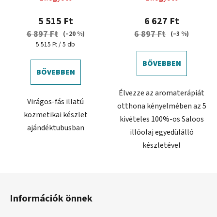
5 515 Ft
6 627 Ft
6 897 Ft
6 897 Ft
(–20 %)
(–3 %)
Egységár:
5 515 Ft / 5 db
BŐVEBBEN
BŐVEBBEN
Élvezze az aromaterápiát
Virágos-fás illatú
otthona kényelmében az 5
kozmetikai készlet
kivételes 100%-os Saloos
ajándéktubusban
illóolaj egyedülálló
készletével
L
á
Információk önnek
b
l