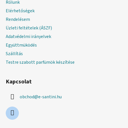
Rólunk
é
Elérhetőségek
c
Rendelésem
Üzleti feltételek (ÁSZF)
Adatvédelmi irányelvek
Együttmüködés
Szállítás
Testre szabott parfümök készítése
Kapcsolat
obchod
@
e-santini.hu