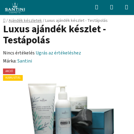
Ugrás
Keresés
KOSÁR
a
fő
Kezdőlap
/
Ajándék készletek
/
Luxus ajándék készlet - Testápolás
tartalomhoz
Luxus ajándék készlet -
Testápolás
A
Nincs értékelés
Ugrás az értékeléshez
termék
Márka:
Santini
átlagos
AKCIÓ
értékelése
KIÁRUSÍTÁS
5-
ből
0,0
csillag.