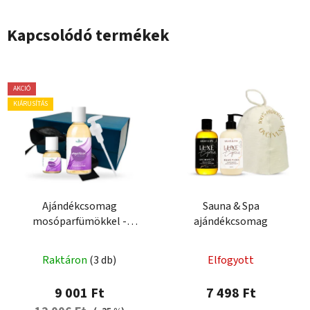
Kapcsolódó termékek
AKCIÓ
KIÁRUSÍTÁS
Ajándékcsomag
Sauna & Spa
mosóparfümökkel -
ajándékcsomag
Mystical Vibration
Raktáron
(3 db)
Elfogyott
9 001 Ft
7 498 Ft