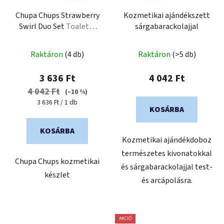
Chupa Chups Strawberry
Kozmetikai ajándékszett
Swirl Duo Set
Toaletní
sárgabarackolajjal
voda 50 ml a sprchový
krém 150 ml
Raktáron
(4 db)
Raktáron
(>5 db)
3 636 Ft
4 042 Ft
4 042 Ft
(–10 %)
Egységár:
3 636 Ft / 1 db
KOSÁRBA
KOSÁRBA
Kozmetikai ajándékdoboz
természetes kivonatokkal
Chupa Chups kozmetikai
és sárgabarackolajjal test-
készlet
és arcápolásra.
AKCIÓ