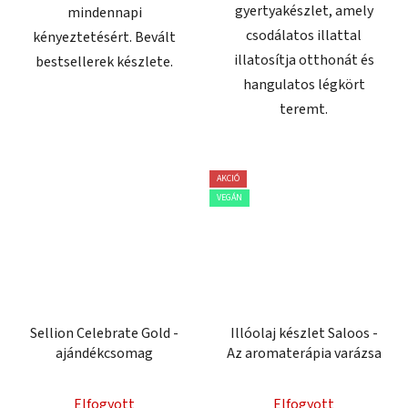
gyertyakészlet, amely
mindennapi
csodálatos illattal
kényeztetésért. Bevált
illatosítja otthonát és
bestsellerek készlete.
hangulatos légkört
teremt.
AKCIÓ
VEGÁN
Sellion Celebrate Gold -
Illóolaj készlet Saloos -
ajándékcsomag
Az aromaterápia varázsa
Elfogyott
Elfogyott