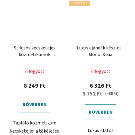
BESTSELLER
Stílusos kecsketejes
Luxus ajándék készlet -
kozmetikumok
Monoï & Sia
csomagolása
A
Elfogyott
Elfogyott
termék
átlagos
8 249 Ft
6 326 Ft
értékelése
9 752 Ft
(–35 %)
5-
BŐVEBBEN
ből
BŐVEBBEN
0,0
Tápláló kozmetikum
csillag.
Luxus illatos
kecsketejjel a tökéletes