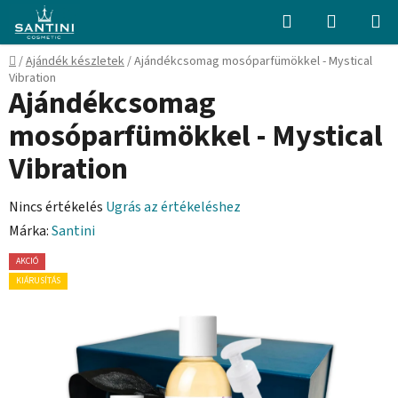
Ugrás
Keresés
KOSÁR
a
fő
Kezdőlap
/
Ajándék készletek
/
Ajándékcsomag mosóparfümökkel - Mystical
tartalomhoz
Vibration
Ajándékcsomag
mosóparfümökkel - Mystical
Vibration
A
Nincs értékelés
Ugrás az értékeléshez
termék
Márka:
Santini
átlagos
AKCIÓ
értékelése
KIÁRUSÍTÁS
5-
ből
0,0
csillag.