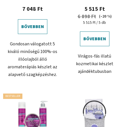
7 048 Ft
5 515 Ft
6 898 Ft
(–20 %)
Egységár:
5 515 Ft / 5 db
BŐVEBBEN
BŐVEBBEN
Gondosan válogatott 5
kiváló minőségű 100%-os
Virágos-fás illatú
illóolajból álló
kozmetikai készlet
aromaterápiás készlet az
ajándéktubusban
alapvető szagképzéshez.
BESTSELLER