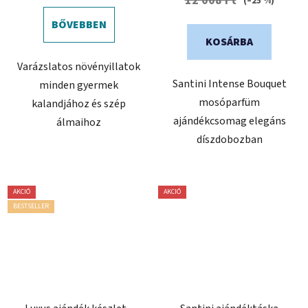
12 008 Ft
(–25 %)
5-
BŐVEBBEN
ből
KOSÁRBA
0,0
Varázslatos növényillatok
csillag.
Santini Intense Bouquet
minden gyermek
mosóparfüm
kalandjához és szép
ajándékcsomag elegáns
álmaihoz
díszdobozban
AKCIÓ
AKCIÓ
BESTSELLER