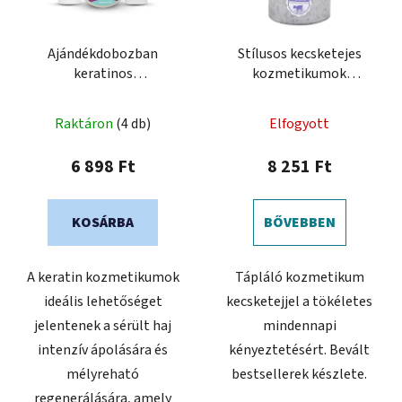
Ajándékdobozban
Stílusos kecsketejes
keratinos
kozmetikumok
hajkozmetikumok
csomagolása
Raktáron
(4 db)
Elfogyott
6 898 Ft
8 251 Ft
KOSÁRBA
BŐVEBBEN
A keratin kozmetikumok
Tápláló kozmetikum
ideális lehetőséget
kecsketejjel a tökéletes
jelentenek a sérült haj
mindennapi
intenzív ápolására és
kényeztetésért. Bevált
mélyreható
bestsellerek készlete.
regenerálására, amely