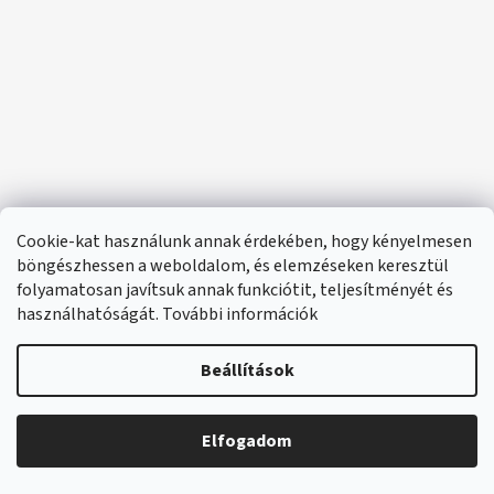
Cookie-kat használunk annak érdekében, hogy kényelmesen
böngészhessen a weboldalom, és elemzéseken keresztül
folyamatosan javítsuk annak funkciótit, teljesítményét és
használhatóságát. További információk
Beállítások
Elfogadom
🔴 Parfümök és illatok –20%
Shoptet készítette
Copyright 2026
e-santini.hu
. Minden jog fenntartva.