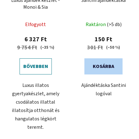
Luxus ajándék készlet -
Santini ajándéktáska
Monoï & Sia
A
Elfogyott
Raktáron
(>5 db)
termék
átlagos
6 327 Ft
150 Ft
értékelése
9 754 Ft
301 Ft
(–35 %)
(–50 %)
5-
ből
BŐVEBBEN
KOSÁRBA
0,0
csillag.
Luxus illatos
Ajándéktáska Santini
gyertyakészlet, amely
logóval
csodálatos illattal
illatosítja otthonát és
hangulatos légkört
teremt.