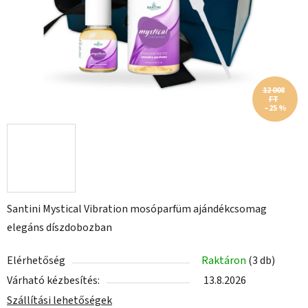
12 008
FT
–25 %
Santini Mystical Vibration mosóparfüm ajándékcsomag
elegáns díszdobozban
Elérhetőség
Raktáron
(3 db)
Várható kézbesítés:
13.8.2026
Szállítási lehetőségek