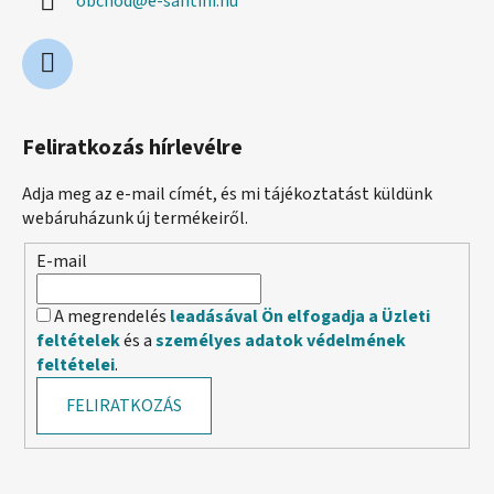
obchod
@
e-santini.hu
Feliratkozás hírlevélre
Adja meg az e-mail címét, és mi tájékoztatást küldünk
webáruházunk új termékeiről.
E-mail
A megrendelés
leadásával Ön elfogadja a Üzleti
feltételek
és a
személyes adatok védelmének
feltételei
.
FELIRATKOZÁS