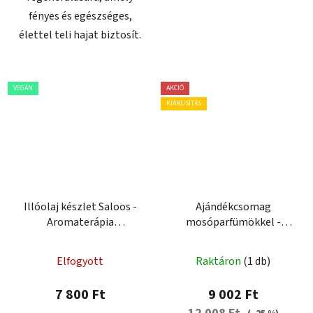
fényes és egészséges,
élettel teli hajat biztosít.
VEGÁN
AKCIÓ
KIÁRUSÍTÁS
Illóolaj készlet Saloos -
Ajándékcsomag
Aromaterápia
mosóparfümökkel -
gyerekeknek
Intense Bouquet
A
Elfogyott
Raktáron
(1 db)
termék
átlagos
7 800 Ft
9 002 Ft
értékelése