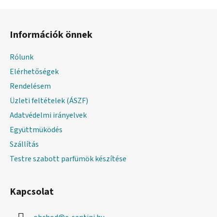
L
á
Információk önnek
b
l
Rólunk
é
Elérhetőségek
c
Rendelésem
Üzleti feltételek (ÁSZF)
Adatvédelmi irányelvek
Együttmüködés
Szállítás
Testre szabott parfümök készítése
Kapcsolat