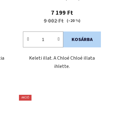
7 199 Ft
9 002 Ft
(–20 %)
KOSÁRBA
cia
Keleti illat. A Chloé Chloé illata
ihlette.
AKCIÓ