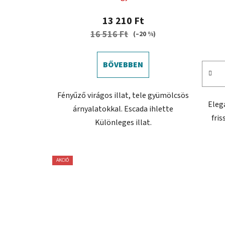
13 210 Ft
16 516 Ft
(–20 %)
BŐVEBBEN
Fényűző virágos illat, tele gyümölcsös
Eleg
árnyalatokkal. Escada ihlette
fris
Különleges illat.
AKCIÓ