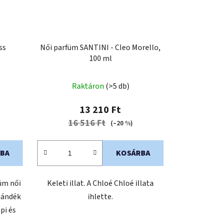
ss
Női parfüm SANTINI - Cleo Morello,
100 ml
Raktáron
(>5 db)
13 210 Ft
16 516 Ft
(–20 %)
BA
KOSÁRBA
üm női
Keleti illat. A Chloé Chloé illata
jándék
ihlette.
pi és