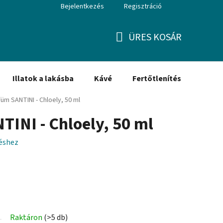
Bejelentkezés
Regisztráció
ÜRES KOSÁR
KOSÁR
Illatok a lakásba
Kávé
Fertőtlenítés
Ajánd
füm SANTINI - Chloely, 50 ml
TINI - Chloely, 50 ml
léshez
Raktáron
(>5 db)