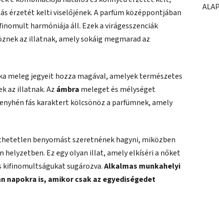
ALA
litás érzetét kelti viselőjének. A parfüm középpontjában
ifinomult harmóniája áll. Ezek a virágesszenciák
öznek az illatnak, amely sokáig megmarad az
róka meleg jegyeit hozza magával, amelyek természetes
k az illatnak. Az
ámbra
meleget és mélységet
enyhén fás karaktert kölcsönöz a parfümnek, amely
lejthetetlen benyomást szeretnének hagyni, miközben
elyzetben. Ez egy olyan illat, amely elkíséri a nőket
és kifinomultságukat sugározva.
Alkalmas munkahelyi
n napokra is, amikor csak az egyediségedet