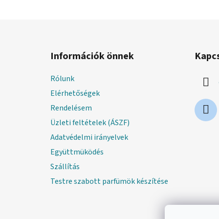
L
á
Információk önnek
Kapc
b
l
Rólunk
é
Elérhetőségek
c
Rendelésem
Üzleti feltételek (ÁSZF)
Adatvédelmi irányelvek
Együttmüködés
Szállítás
Testre szabott parfümök készítése