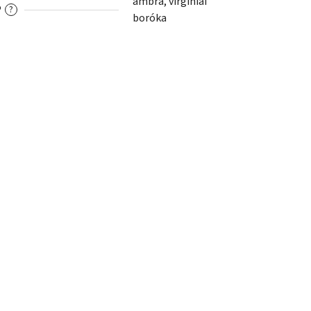
ámbra, virginiai
P
?
boróka