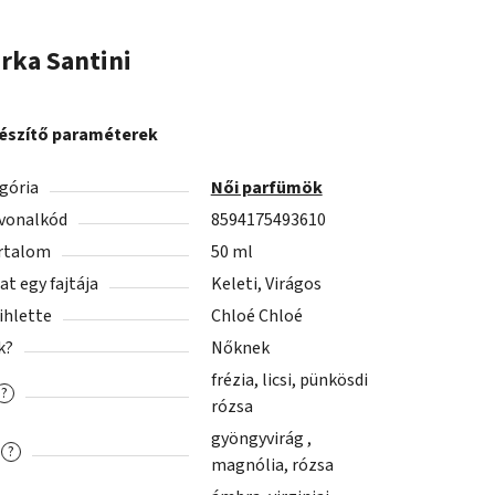
rka
Santini
észítő paraméterek
gória
Női parfümök
vonalkód
8594175493610
rtalom
50 ml
lat egy fajtája
Keleti, Virágos
 ihlette
Chloé Chloé
k?
Nőknek
frézia, licsi, pünkösdi
?
rózsa
gyöngyvirág ,
?
magnólia, rózsa