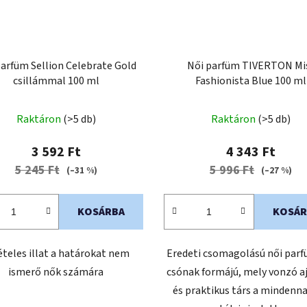
parfüm Sellion Celebrate Gold
Női parfüm TIVERTON Mi
csillámmal 100 ml
Fashionista Blue 100 ml
Raktáron
(>5 db)
Raktáron
(>5 db)
3 592 Ft
4 343 Ft
5 245 Ft
5 996 Ft
(–31 %)
(–27 %)
KOSÁRBA
KOSÁR
ételes illat a határokat nem
Eredeti csomagolású női parf
ismerő nők számára
csónak formájú, mely vonzó a
és praktikus társ a mindenna