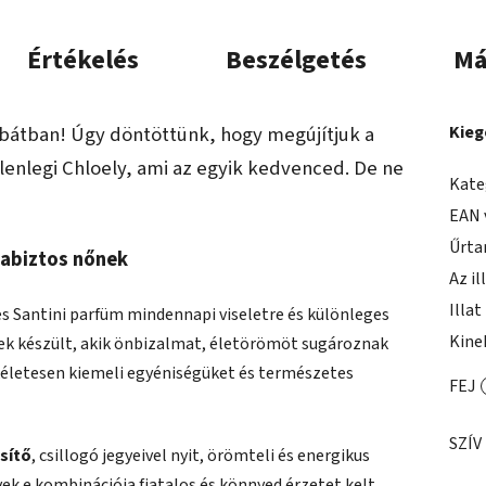
Értékelés
Beszélgetés
Má
abátban!
Úgy döntöttünk, hogy megújítjuk a
Kieg
lenlegi Chloely, ami az egyik kedvenced. De ne
Kate
EAN 
Űrta
gabiztos nőnek
Az il
Illat
eles Santini parfüm mindennapi viseletre és különleges
Kine
nek készült, akik önbizalmat, életörömöt sugároznak
kéletesen kiemeli egyéniségüket és természetes
FEJ
SZÍV
ssítő
, csillogó jegyeivel nyit, örömteli és energikus
ek e kombinációja fiatalos és könnyed érzetet kelt,