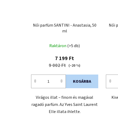
Női parfüm SANTINI - Anastasia, 50
Női 
ml
Raktáron
(>5 db)
7 199 Ft
9 002 Ft
(–20 %)
KOSÁRBA
Virágos illat – finom és magával
Kiv
ragadó parfüm. Az Yves Saint Laurent
Elle illata ihlette.