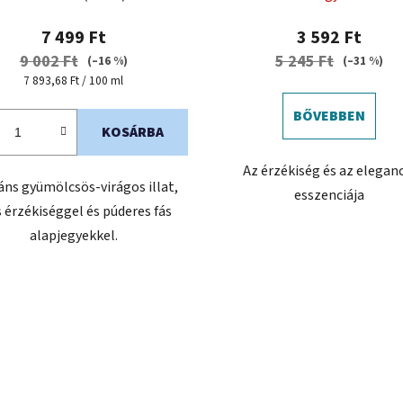
7 499 Ft
3 592 Ft
9 002 Ft
5 245 Ft
(–16 %)
(–31 %)
Egységár:
7 893,68 Ft / 100 ml
BŐVEBBEN
KOSÁRBA
Az érzékiség és az elegan
áns gyümölcsös-virágos illat,
esszenciája
s érzékiséggel és púderes fás
alapjegyekkel.