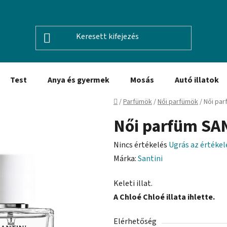
Test
Anya és gyermek
Mosás
Autó illatok
Kezdőlap
/
Parfümök
/
Női parfümök
/
Női par
Női parfüm SAN
A
Nincs értékelés
Ugrás az értéke
termék
Márka:
Santini
átlagos
Keleti illat.
értékelése
A Chloé Chloé illata ihlette.
5-
ből
Elérhetőség
0,0