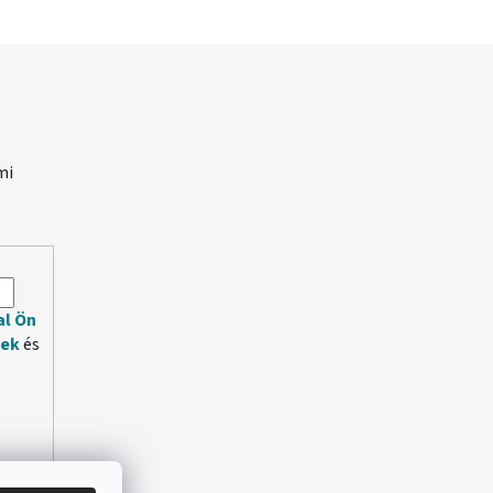
mi
.
al Ön
lek
és