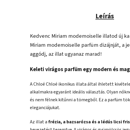
Leírás
Kedvenc Miriam modemoiselle illatod új k
Miriam modemoiselle parfüm dizájnját, a je
aggódj, az illat ugyanaz marad!
Keleti virágos parfüm egy modern és ma
A Chloé Chloé ikonikus illata által ihletett kivét
alkalmakra egyaránt ideális választás. Olyan nők
és nem félnek kitűnni a tömegből. Ez a parfüm tö
eleganciájukat.
Az illat a
frézia, a bazsarózsa és a lédús licsi fri
bevezetést teremtve. A virágos és gyümölcsös jegy