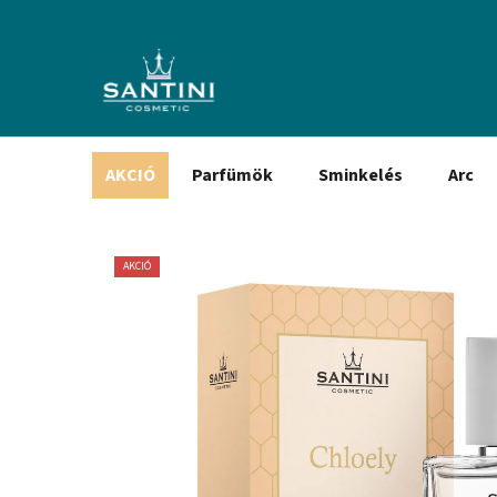
Ugrás
a
fő
tartalomhoz
AKCIÓ
Parfümök
Sminkelés
Arc
AKCIÓ