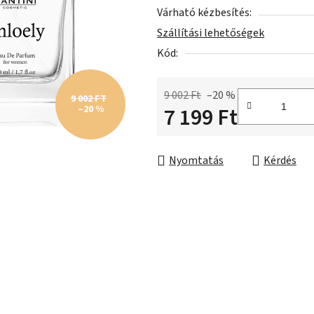
Várható kézbesítés:
csillag.
Szállítási lehetőségek
Kód:
9 002 Ft
–20 %
9 002 FT
7 199 Ft
–20 %
Egységár:
Nyomtatás
Kérdés