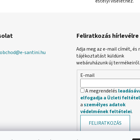
estélyi viselethez.
solat
Feliratkozás hírlevélre
Adja meg az e-mail címét, és 
obchod
@
e-santini.hu
tájékoztatást küldünk
webáruházunk új termékeiről
E-mail
A megrendelés
leadásáv
elfogadja a Üzleti feltéte
a
személyes adatok
védelmének feltételei
.
FELIRATKOZÁS