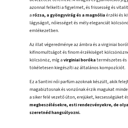
azonnal felkelti a figyelmet, és frissesség és vita
a
rózsa, a gyöngyvirág és a magnólia
érzéki és k
lágyságot, nőiességet és mély eleganciát kölcsön
emlékezetben.
Az illat végeredménye az ámbra és a virginiai bo
kifinomultságot és finom érzékiséget kölcsönözne
kölcsönöz, míg a
virginiai boróka
természetes és 
tökéletesen kiegészíti az általános kompozíciót.
Ez a Santini női parfüm azoknak készült, akik fe
magabiztosnak és vonzónak érzik magukat minden h
a siker felé vezető úton, erejüket, kecsességüket 
megbeszélésekre, esti rendezvényekre, de olya
szeretnéd hangsúlyozni.