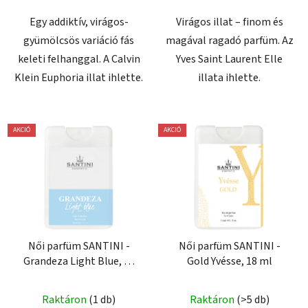
csillag.
Egy addiktív, virágos-
Virágos illat – finom és
gyümölcsös variáció fás
magával ragadó parfüm. Az
keleti felhanggal. A Calvin
Yves Saint Laurent Elle
Klein Euphoria illat ihlette.
illata ihlette.
AKCIÓ
AKCIÓ
Női parfüm SANTINI -
Női parfüm SANTINI -
Grandeza Light Blue, 18
Gold Yvésse, 18 ml
ml
Raktáron
(1 db)
Raktáron
(>5 db)