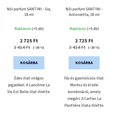
Női parfüm SANTINI - Sia,
Női parfüm SANTINI -
18 ml
Antonietta, 18 ml
Raktáron
(>5 db)
Raktáron
(>5 db)
2 725 Ft
2 725 Ft
3 414 Ft
3 414 Ft
(–20 %)
(–20 %)
KOSÁRBA
KOSÁRBA
Édes illat virágos
Fás és gyümölcsös illat.
jegyekkel. A Lancôme La
Merész és érzéki
Vie Est Belle illat ihlette.
kombináció, amely
megéri. A Cartier La
Panthère illata ihlette.