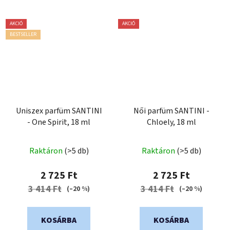
AKCIÓ
AKCIÓ
BESTSELLER
Uniszex parfüm SANTINI
Női parfüm SANTINI -
- One Spirit, 18 ml
Chloely, 18 ml
Raktáron
(>5 db)
Raktáron
(>5 db)
2 725 Ft
2 725 Ft
3 414 Ft
3 414 Ft
(–20 %)
(–20 %)
KOSÁRBA
KOSÁRBA