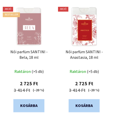
AKCIÓ
AKCIÓ
BESTSELLER
Női parfüm SANTINI -
Női parfüm SANTINI -
Bela, 18 ml
Anastasia, 18 ml
A
Raktáron
(>5 db)
Raktáron
(>5 db)
termék
átlagos
2 725 Ft
2 725 Ft
értékelése
3 414 Ft
3 414 Ft
(–20 %)
(–20 %)
5-
ből
KOSÁRBA
KOSÁRBA
0,0