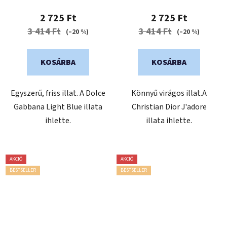
2 725 Ft
2 725 Ft
3 414 Ft
3 414 Ft
(–20 %)
(–20 %)
KOSÁRBA
KOSÁRBA
Egyszerű, friss illat. A Dolce
Könnyű virágos illat.A
Gabbana Light Blue illata
Christian Dior J'adore
ihlette.
illata ihlette.
AKCIÓ
AKCIÓ
BESTSELLER
BESTSELLER