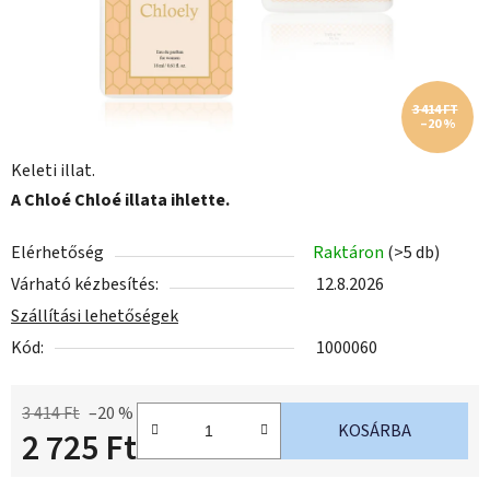
3 414 FT
–20 %
Keleti illat.
A Chloé Chloé illata ihlette.
Elérhetőség
Raktáron
(>5 db)
Várható kézbesítés:
12.8.2026
Szállítási lehetőségek
Kód:
1000060
3 414 Ft
–20 %
KOSÁRBA
2 725 Ft
Egységár: