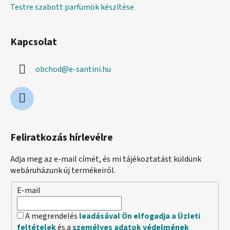
Testre szabott parfümök készítése
Kapcsolat
obchod
@
e-santini.hu
Feliratkozás hírlevélre
Adja meg az e-mail címét, és mi tájékoztatást küldünk
webáruházunk új termékeiről.
E-mail
A megrendelés
leadásával Ön elfogadja a Üzleti
feltételek
és a
személyes adatok védelmének