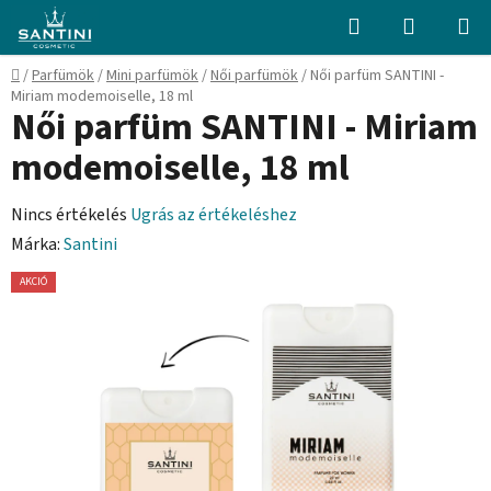
Ugrás
Keresés
KOSÁR
a
fő
Kezdőlap
/
Parfümök
/
Mini parfümök
/
Női parfümök
/
Női parfüm SANTINI -
tartalomhoz
Miriam modemoiselle, 18 ml
Női parfüm SANTINI - Miriam
modemoiselle, 18 ml
A
Nincs értékelés
Ugrás az értékeléshez
termék
Márka:
Santini
átlagos
AKCIÓ
értékelése
5-
ből
0,0
csillag.