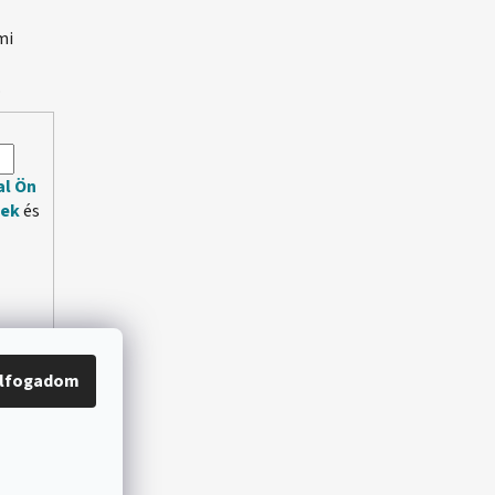
mi
.
al Ön
lek
és
lfogadom