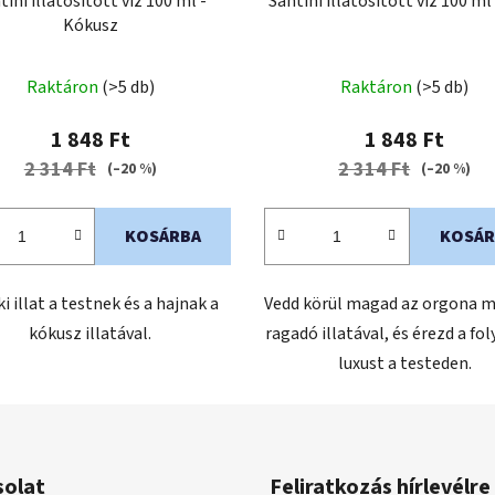
tini illatosított víz 100 ml -
Santini illatosított víz 100 ml 
Kókusz
A
Raktáron
(>5 db)
Raktáron
(>5 db)
termék
átlagos
1 848 Ft
1 848 Ft
értékelése
2 314 Ft
2 314 Ft
(–20 %)
(–20 %)
5-
ből
KOSÁRBA
KOSÁR
5,0
csillag.
i illat a testnek és a hajnak a
Vedd körül magad az orgona 
kókusz illatával.
ragadó illatával, és érezd a fo
luxust a testeden.
solat
Feliratkozás hírlevélre