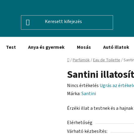
Test
Anya és gyermek
Mosás
Autó illatok
Kezdőlap
/
Parfümök
/
Eau de Toilette
/
Santin
Santini illatosí
A
Nincs értékelés
Ugrás az értéke
termék
Márka:
Santini
átlagos
Érzéki illat a testnek és a hajna
értékelése
5-
Elérhetőség
ből
Várható kézbesítés:
0,0