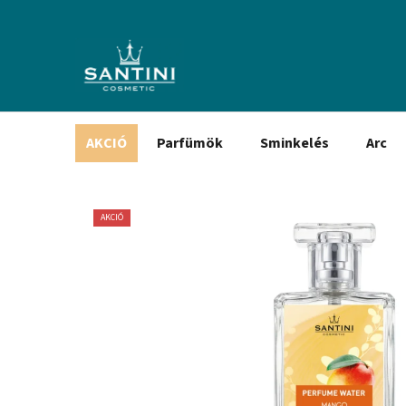
Ugrás
a
fő
tartalomhoz
AKCIÓ
Parfümök
Sminkelés
Arc
AKCIÓ