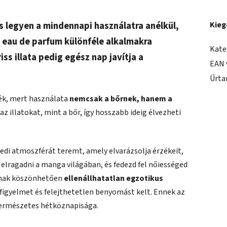
 legyen a mindennapi használatra anélkül,
Kieg
z eau de parfum különféle alkalmakra
Kate
ss illata pedig egész nap javítja a
EAN 
Űrta
ék, mert használata
nemcsak a bőrnek, hanem a
az illatokat, mint a bőr, így hosszabb ideig élvezheti
edi atmoszférát teremt, amely elvarázsolja érzékeit,
elragadni a manga világában, és fedezd fel nőiességed
nknak köszönhetően
ellenállhatatlan egzotikus
figyelmet és felejthetetlen benyomást kelt. Ennek az
természetes hétköznapisága.