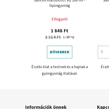
Santini illatosított víz 100 ml -
San
Gyöngyvirág
Elfogyott
1 848 Ft
2 314 Ft
(–20 %)
BŐVEBBEN
Érzéki illat a testnek és a hajnak a
Érzék
gyöngyvirág illatával.
L
á
Információk önnek
Kapc