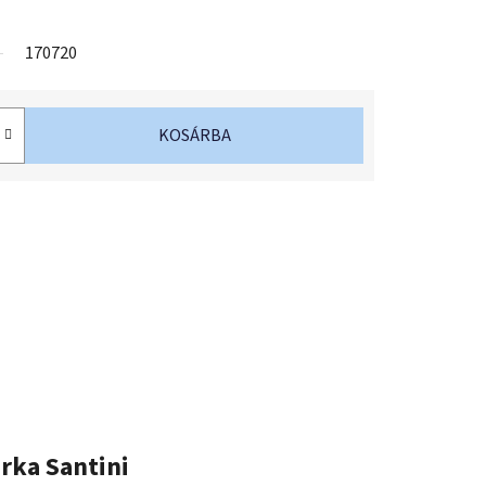
170720
KOSÁRBA
rka
Santini