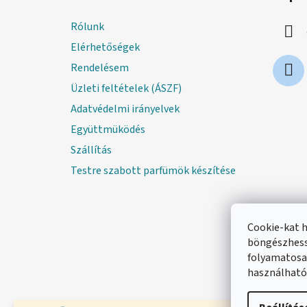
b
l
Rólunk
é
Elérhetőségek
c
Rendelésem
Üzleti feltételek (ÁSZF)
Adatvédelmi irányelvek
Együttmüködés
Szállítás
Testre szabott parfümök készítése
Cookie-kat 
böngészhess
folyamatosan
használható