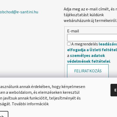
Adja meg az e-mail címét, és 
obchod
@
e-santini.hu
tájékoztatást küldünk
webáruházunk új termékeiről
E-mail
A megrendelés
leadásáv
elfogadja a Üzleti feltéte
a
személyes adatok
védelmének feltételei
.
FELIRATKOZÁS
használunk annak érdekében, hogy kényelmesen
E
en a weboldalom, és elemzéseken keresztül
 javítsuk annak funkciótit, teljesítményét és
ságát. További információk