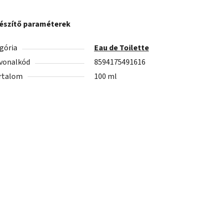
észítő paraméterek
gória
Eau de Toilette
vonalkód
8594175491616
rtalom
100 ml