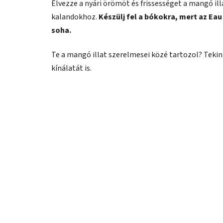
Élvezze a nyári örömöt és frissességet a mangó il
kalandokhoz.
Készülj fel a bókokra, mert az Ea
soha.
Te a mangó illat szerelmesei közé tartozol? Teki
kínálatát is.