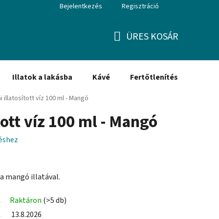
Bejelentkezés
Regisztráció
ÜRES KOSÁR
KOSÁR
Illatok a lakásba
Kávé
Fertőtlenítés
Ajánd
i illatosított víz 100 ml - Mangó
tott víz 100 ml - Mangó
léshez
k a mangó illatával.
Raktáron
(>5 db)
13.8.2026