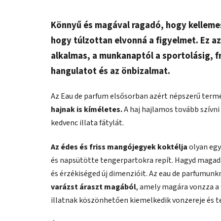
Könnyű és magával ragadó, hogy kellemes
hogy túlzottan elvonná a figyelmet. Ez a
alkalmas, a munkanaptól a sportolásig, fri
hangulatot és az önbizalmat.
Az Eau de parfum elsősorban azért népszerű term
hajnak is kíméletes.
A haj hajlamos tovább szívni 
kedvenc illata fátylát.
Az édes és friss mangójegyek koktélja
olyan egy
és napsütötte tengerpartokra repít. Hagyd magad 
és érzékiséged új dimenzióit. Az eau de parfumu
varázst áraszt magából
, amely magára vonzza a 
illatnak köszönhetően kiemelkedik vonzereje és 