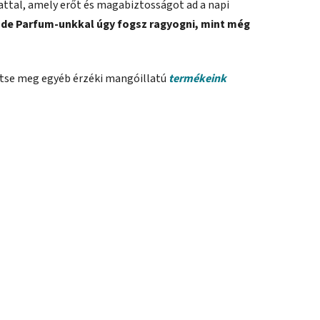
lattal, amely erőt és magabiztosságot ad a napi
u de Parfum-unkkal úgy fogsz ragyogni, mint még
ntse meg egyéb érzéki mangóillatú
termékeink