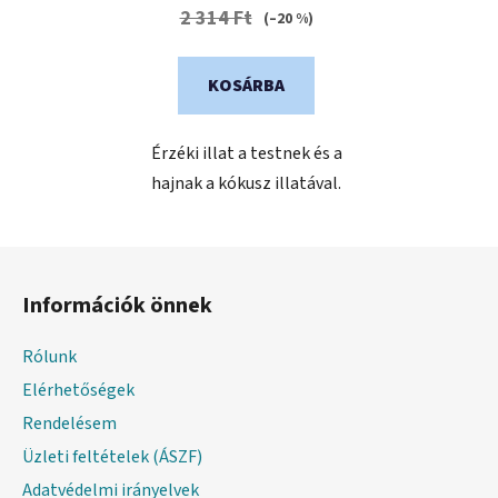
2 314 Ft
(–20 %)
KOSÁRBA
Érzéki illat a testnek és a
hajnak a kókusz illatával.
L
á
Információk önnek
b
l
Rólunk
é
Elérhetőségek
c
Rendelésem
Üzleti feltételek (ÁSZF)
Adatvédelmi irányelvek