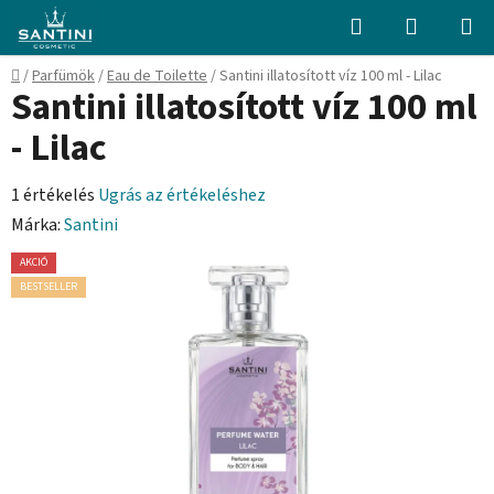
Ugrás
Keresés
KOSÁR
a
fő
Kezdőlap
/
Parfümök
/
Eau de Toilette
/
Santini illatosított víz 100 ml - Lilac
tartalomhoz
Santini illatosított víz 100 ml
- Lilac
A
1 értékelés
Ugrás az értékeléshez
termék
Márka:
Santini
átlagos
AKCIÓ
értékelése
BESTSELLER
5-
ből
5,0
csillag.