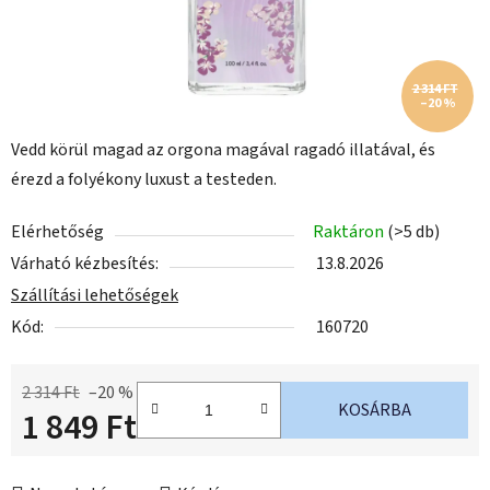
2 314 FT
–20 %
Vedd körül magad az orgona magával ragadó illatával, és
érezd a folyékony luxust a testeden.
Elérhetőség
Raktáron
(>5 db)
Várható kézbesítés:
13.8.2026
Szállítási lehetőségek
Kód:
160720
2 314 Ft
–20 %
KOSÁRBA
1 849 Ft
Egységár: