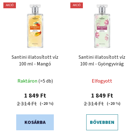
AKCIÓ
AKCIÓ
Santini illatosított víz
Santini illatosított víz
100 ml - Mangó
100 ml - Gyöngyvirág
Raktáron
(>5 db)
Elfogyott
1 849 Ft
1 849 Ft
2 314 Ft
2 314 Ft
(–20 %)
(–20 %)
KOSÁRBA
BŐVEBBEN