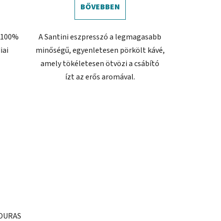
BŐVEBBEN
, 100%
A Santini eszpresszó a legmagasabb
iai
minőségű, egyenletesen pörkölt kávé,
amely tökéletesen ötvözi a csábító
ízt az erős aromával.
NDURAS