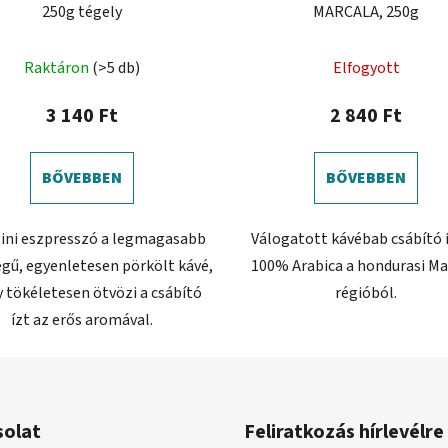
250g tégely
MARCALA, 250g
Raktáron
(>5 db)
Elfogyott
3 140 Ft
2 840 Ft
BŐVEBBEN
BŐVEBBEN
tini eszpresszó a legmagasabb
Válogatott kávébab csábító í
gű, egyenletesen pörkölt kávé,
100% Arabica a hondurasi Ma
 tökéletesen ötvözi a csábító
régióból.
ízt az erős aromával.
solat
Feliratkozás hírlevélre