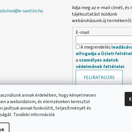
Adja meg az e-mail címét, és 
obchod
@
e-santini.hu
tájékoztatást küldünk
webáruházunk új termékeiről
E-mail
A megrendelés
leadásáv
elfogadja a Üzleti feltéte
a
személyes adatok
védelmének feltételei
.
FELIRATKOZÁS
használunk annak érdekében, hogy kényelmesen
E
en a weboldalom, és elemzéseken keresztül
 javítsuk annak funkciótit, teljesítményét és
ságát. További információk
ok