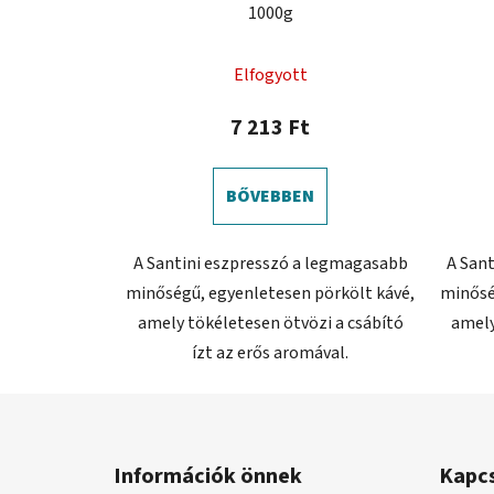
1000g
A
Elfogyott
termék
átlagos
7 213 Ft
értékelése
5-
BŐVEBBEN
ből
0,0
A Santini eszpresszó a legmagasabb
A San
csillag.
minőségű, egyenletesen pörkölt kávé,
minősé
amely tökéletesen ötvözi a csábító
amely
ízt az erős aromával.
L
á
Információk önnek
Kapc
b