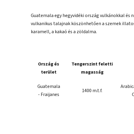
Guatemala egy hegyvidéki ország vulkánokkal és 
vulkanikus talajnak köszönhetően a szemek illatosa
karamell, a kakaó és a zöldalma.
Ország és
Tengerszint feletti
terület
magasság
Guatemala
Arabic
1400 m.t.f.
- Fraijanes
C