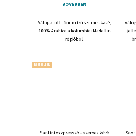
BŐVEBBEN
Válogatott, finom ízű szemes kávé,
Válo
100% Arabica a kolumbiai Medellin
jell
régióból.
br
BESTSELLER
Santini eszpresszó - szemes kávé
Sant