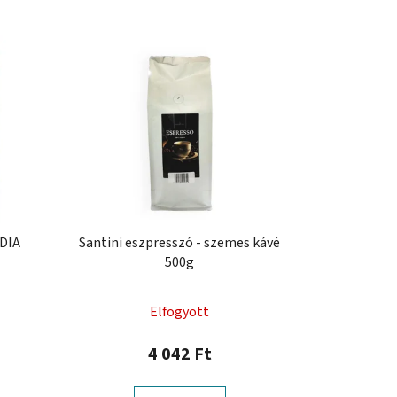
NDIA
Santini eszpresszó - szemes kávé
500g
Elfogyott
4 042 Ft