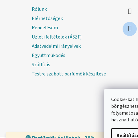
l
Rólunk
é
Elérhetőségek
c
Rendelésem
Üzleti feltételek (ÁSZF)
Adatvédelmi irányelvek
Együttmüködés
Szállítás
Testre szabott parfümök készítése
Cookie-kat 
böngészhess
folyamatosan
használható
Beállítás