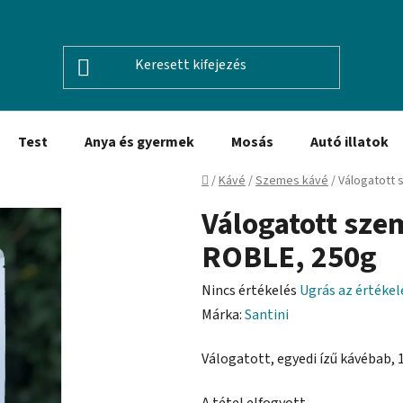
Test
Anya és gyermek
Mosás
Autó illatok
Kezdőlap
/
Kávé
/
Szemes kávé
/
Válogatott
Válogatott sz
ROBLE, 250g
A
Nincs értékelés
Ugrás az értéke
termék
Márka:
Santini
átlagos
Válogatott, egyedi ízű kávébab, 
értékelése
5-