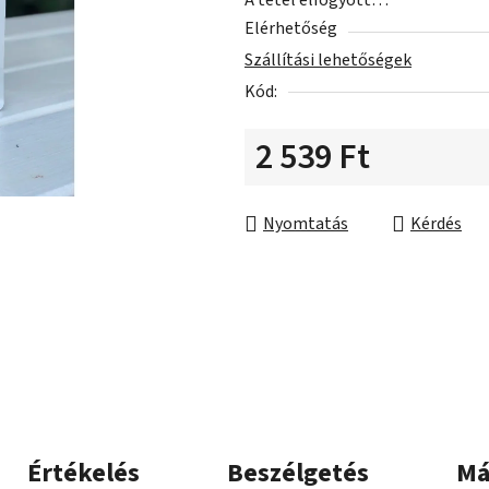
A tétel elfogyott…
ből
Elérhetőség
0,0
Szállítási lehetőségek
csillag.
Kód:
2 539 Ft
Egységár:
Nyomtatás
Kérdés
Értékelés
Beszélgetés
Má