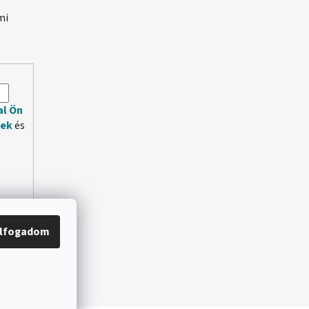
mi
.
al Ön
lek
és
lfogadom