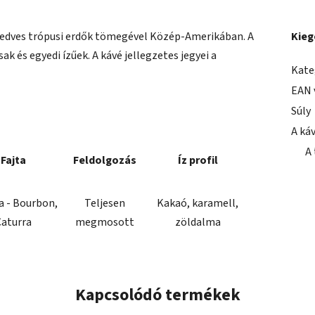
nedves trópusi erdők tömegével Közép-Amerikában. A
Kieg
k és egyedi ízűek. A kávé jellegzetes jegyei a
Kate
EAN 
Súly
A ká
A
Fajta
Feldolgozás
Íz profil
a - Bourbon,
Teljesen
Kakaó, karamell,
aturra
megmosott
zöldalma
Kapcsolódó termékek