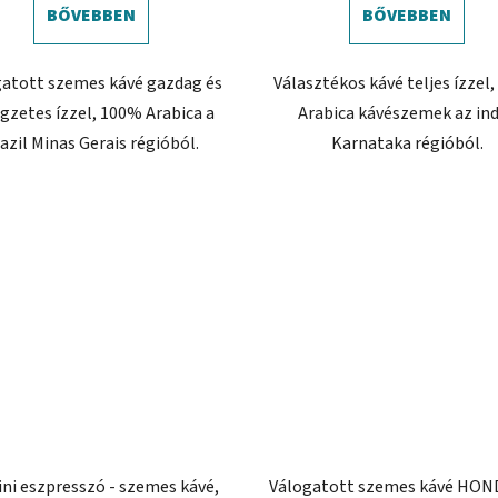
BŐVEBBEN
BŐVEBBEN
gatott szemes kávé gazdag és
Választékos kávé teljes ízzel
egzetes ízzel, 100% Arabica a
Arabica kávészemek az ind
azil Minas Gerais régióból.
Karnataka régióból.
ini eszpresszó - szemes kávé,
Válogatott szemes kávé HO