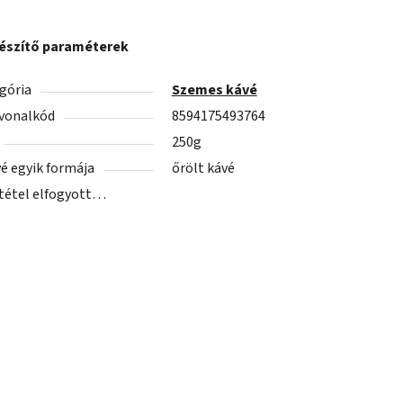
észítő paraméterek
gória
Szemes kávé
vonalkód
8594175493764
250g
vé egyik formája
őrölt kávé
 tétel elfogyott…