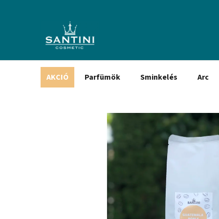
Ugrás
a
fő
tartalomhoz
AKCIÓ
Parfümök
Sminkelés
Arc