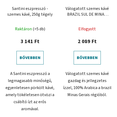
Santini eszpresszó -
Válogatott szemes kávé
szemes kávé, 250g tégely
BRAZIL SUL DE MINAS,
250g
Raktáron
(>5 db)
Elfogyott
3 141 Ft
2 089 Ft
BŐVEBBEN
BŐVEBBEN
A Santini eszpresszó a
Válogatott szemes kávé
legmagasabb minőségű,
gazdag és jellegzetes
egyenletesen pörkölt kávé,
ízzel, 100% Arabica a brazil
amely tökéletesen ötvözi a
Minas Gerais régióból.
csábító ízt az erős
aromával.