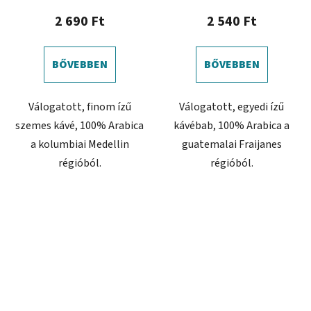
2 690 Ft
2 540 Ft
BŐVEBBEN
BŐVEBBEN
Válogatott, finom ízű
Válogatott, egyedi ízű
szemes kávé, 100% Arabica
kávébab, 100% Arabica a
a kolumbiai Medellin
guatemalai Fraijanes
régióból.
régióból.