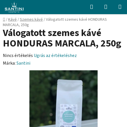
Ugrás
Keresés
KOSÁR
a
fő
Kezdőlap
/
Kávé
/
Szemes kávé
/
Válogatott szemes kávé HONDURAS
tartalomhoz
MARCALA, 250g
Válogatott szemes kávé
HONDURAS MARCALA, 250g
A
Nincs értékelés
Ugrás az értékeléshez
termék
Márka:
Santini
átlagos
értékelése
5-
ből
0,0
csillag.