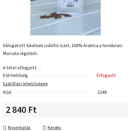
Válogatott kávébab csábító ízzel, 100% Arabica a hondurasi
Marcala régióból.
A tétel elfogyott…
Elérhetőség
Elfogyott
Szállítási lehetőségek
Kód:
2148
2 840 Ft
Egységár:
Nyomtatás
Kérdés