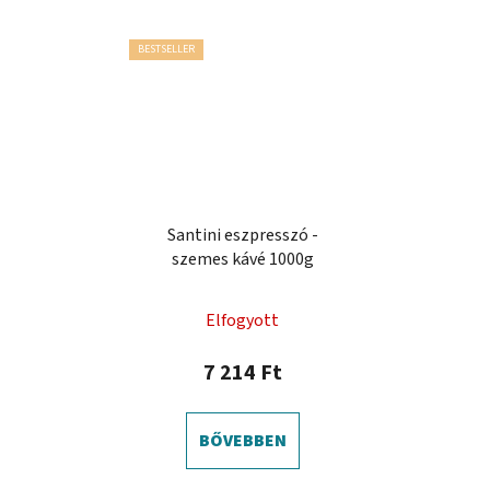
BESTSELLER
Santini eszpresszó -
szemes kávé 1000g
A
Elfogyott
termék
átlagos
7 214 Ft
értékelése
5-
BŐVEBBEN
ből
0,0