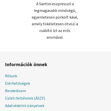
A Santini eszpresszó a
csillag.
legmagasabb minőségű,
egyenletesen pörkölt kávé,
amely tökéletesen ötvözi a
csábító ízt az erős
aromával.
L
á
Információk önnek
b
l
Rólunk
é
Elérhetőségek
c
Rendelésem
Üzleti feltételek (ÁSZF)
Adatvédelmi irányelvek