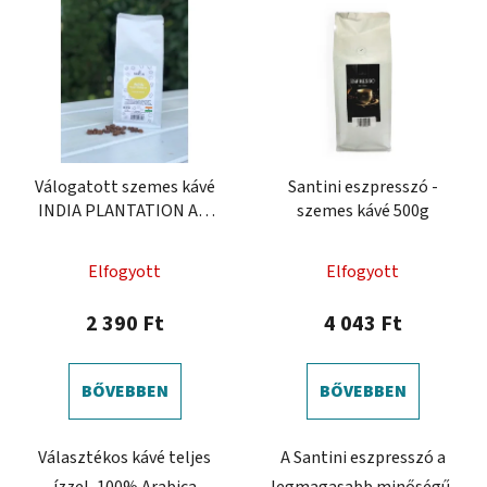
Válogatott szemes kávé
Santini eszpresszó -
INDIA PLANTATION AA,
szemes kávé 500g
250g
Elfogyott
Elfogyott
2 390 Ft
4 043 Ft
BŐVEBBEN
BŐVEBBEN
Választékos kávé teljes
A Santini eszpresszó a
ízzel, 100% Arabica
legmagasabb minőségű,