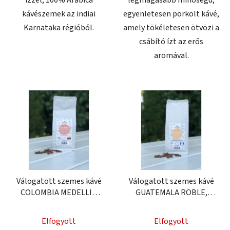
kávészemek az indiai
egyenletesen pörkölt kávé,
Karnataka régióból.
amely tökéletesen ötvözi a
csábító ízt az erős
aromával.
Válogatott szemes kávé
Válogatott szemes kávé
COLOMBIA MEDELLIN
GUATEMALA ROBLE,
SUPREMO, 250g
250g
Elfogyott
Elfogyott