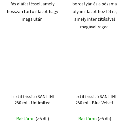
fás aláfestéssel, amely
borostyán és a pézsma
hosszan tartó illatot hagy
olyan illatot hoz létre,
maga után.
amely intenzitásával
magával ragad.
Textil frissítő SANTINI
Textil frissítő SANTINI
250 ml - Unlimited
250 ml - Blue Velvet
Freshness
Raktáron
(>5 db)
Raktáron
(>5 db)