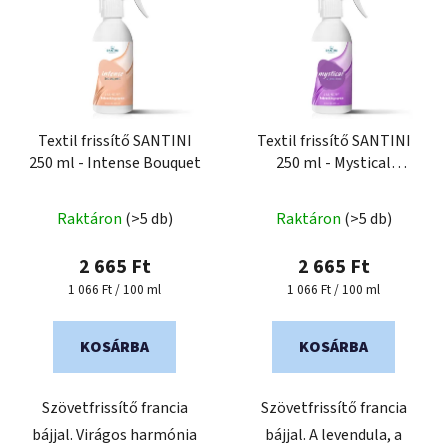
Textil frissítő SANTINI
Textil frissítő SANTINI
250 ml - Intense Bouquet
250 ml - Mystical
Vibration
Raktáron
(>5 db)
Raktáron
(>5 db)
2 665 Ft
2 665 Ft
Egységár:
Egységár:
1 066 Ft / 100 ml
1 066 Ft / 100 ml
KOSÁRBA
KOSÁRBA
Szövetfrissítő francia
Szövetfrissítő francia
bájjal. Virágos harmónia
bájjal. A levendula, a