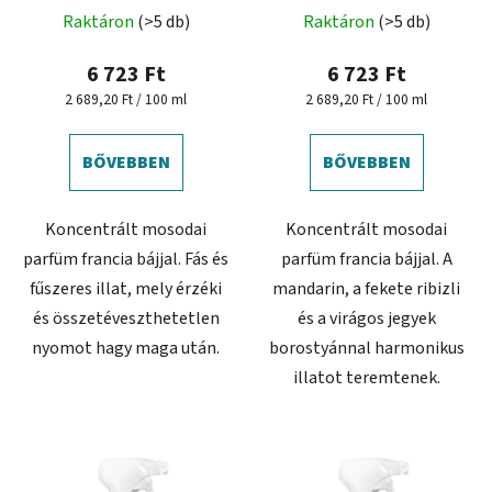
Raktáron
(>5 db)
Raktáron
(>5 db)
6 723 Ft
6 723 Ft
Egységár:
Egységár:
2 689,20 Ft / 100 ml
2 689,20 Ft / 100 ml
BŐVEBBEN
BŐVEBBEN
Koncentrált mosodai
Koncentrált mosodai
parfüm francia bájjal. Fás és
parfüm francia bájjal. A
fűszeres illat, mely érzéki
mandarin, a fekete ribizli
és összetéveszthetetlen
és a virágos jegyek
nyomot hagy maga után.
borostyánnal harmonikus
illatot teremtenek.