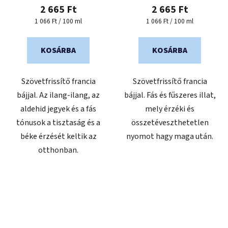
2 665 Ft
2 665 Ft
Egységár:
Egységár:
1 066 Ft / 100 ml
1 066 Ft / 100 ml
KOSÁRBA
KOSÁRBA
Szövetfrissítő francia
Szövetfrissítő francia
bájjal. Az ilang-ilang, az
bájjal. Fás és fűszeres illat,
aldehid jegyek és a fás
mely érzéki és
tónusok a tisztaság és a
összetéveszthetetlen
béke érzését keltik az
nyomot hagy maga után.
otthonban.