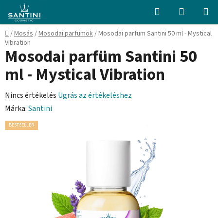
Ugrás
Keresés
KOSÁR
a
fő
Kezdőlap
/
Mosás
/
Mosodai parfümök
/
Mosodai parfüm Santini 50 ml - Mystical
tartalomhoz
Vibration
Mosodai parfüm Santini 50
ml - Mystical Vibration
A
Nincs értékelés
Ugrás az értékeléshez
termék
Márka:
Santini
átlagos
BESTSELLER
értékelése
5-
ből
0,0
csillag.