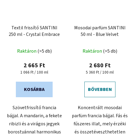
Textil frissítő SANTINI
Mosodai parfüm SANTINI
250 ml - Crystal Embrace
50 ml - Blue Velvet
Raktáron
(>5 db)
Raktáron
(>5 db)
2 665 Ft
2 680 Ft
Egységár:
Egységár:
1 066 Ft / 100 ml
5 360 Ft / 100 ml
KOSÁRBA
BŐVEBBEN
Szövetfrissítő francia
Koncentrált mosodai
bájjal. A mandarin, a fekete
parfüm francia bájjal. Fás és
ribizli és a virágos jegyek
fűszeres illat, mely érzéki
borostyánnal harmonikus
és összetéveszthetetlen