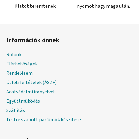
illatot teremtenek.
nyomot hagy maga után.
L
á
Információk önnek
b
l
Rólunk
é
Elérhetőségek
c
Rendelésem
Üzleti feltételek (ÁSZF)
Adatvédelmi irányelvek
Együttmüködés
Szállítás
Testre szabott parfümök készítése