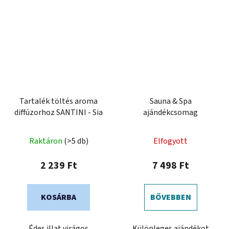
Tartalék töltés aroma
Sauna & Spa
diffúzorhoz SANTINI - Sia
ajándékcsomag
Raktáron
(>5 db)
Elfogyott
2 239 Ft
7 498 Ft
KOSÁRBA
BŐVEBBEN
Édes illat virágos
Különleges ajándékot