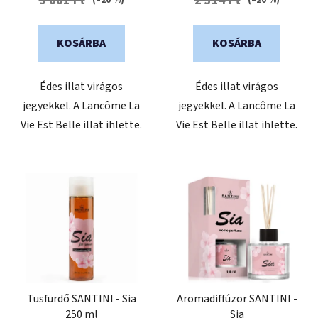
9 001 Ft
2 314 Ft
5-
5-
ből
ből
KOSÁRBA
KOSÁRBA
5,0
5,0
csillag.
csillag.
Édes illat virágos
Édes illat virágos
jegyekkel. A Lancôme La
jegyekkel. A Lancôme La
Vie Est Belle illat ihlette.
Vie Est Belle illat ihlette.
Tusfürdő SANTINI - Sia
Aromadiffúzor SANTINI -
250 ml
Sia