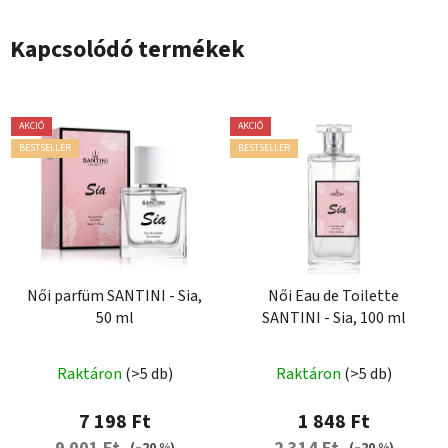
Kapcsolódó termékek
AKCIÓ
AKCIÓ
BESTSELLER
BESTSELLER
Női parfüm SANTINI - Sia,
Női Eau de Toilette
50 ml
SANTINI - Sia, 100 ml
A
A
Raktáron
(>5 db)
Raktáron
(>5 db)
termék
termék
átlagos
átlagos
7 198 Ft
1 848 Ft
értékelése
értékelése
(–20 %)
(–20 %)