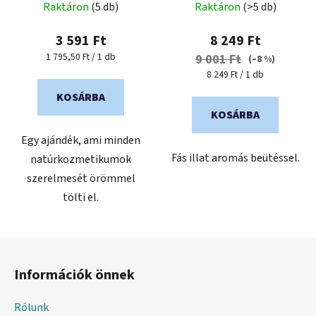
Raktáron
(5 db)
Raktáron
(>5 db)
Testápoló 400 ml
3 591 Ft
8 249 Ft
Egységár:
1 795,50 Ft / 1 db
9 001 Ft
(–8 %)
Egységár:
8 249 Ft / 1 db
KOSÁRBA
KOSÁRBA
Egy ajándék, ami minden
Fás illat aromás beütéssel.
natúrkozmetikumok
szerelmesét örömmel
tölti el.
L
á
Információk önnek
b
l
Rólunk