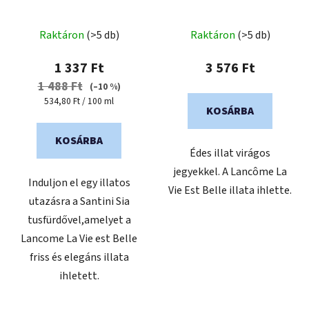
Raktáron
(>5 db)
Raktáron
(>5 db)
1 337 Ft
3 576 Ft
1 488 Ft
(–10 %)
Egységár:
534,80 Ft / 100 ml
KOSÁRBA
KOSÁRBA
Édes illat virágos
jegyekkel. A Lancôme La
Induljon el egy illatos
Vie Est Belle illata ihlette.
utazásra a Santini Sia
tusfürdővel,amelyet a
Lancome La Vie est Belle
friss és elegáns illata
ihletett.