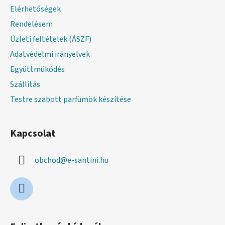
é
Elérhetőségek
c
Rendelésem
Üzleti feltételek (ÁSZF)
Adatvédelmi irányelvek
Együttmüködés
Szállítás
Testre szabott parfümök készítése
Kapcsolat
obchod
@
e-santini.hu