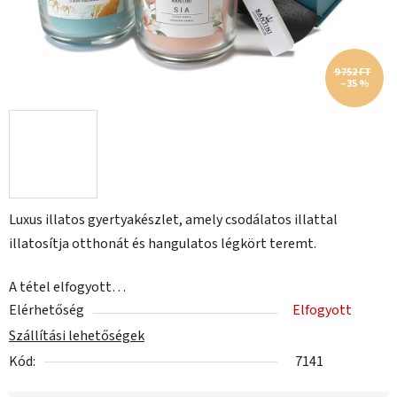
9 752 FT
–35 %
Luxus illatos gyertyakészlet, amely csodálatos illattal
illatosítja otthonát és hangulatos légkört teremt.
A tétel elfogyott…
Elérhetőség
Elfogyott
Szállítási lehetőségek
Kód:
7141