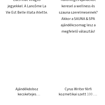
jegyekkel. A Lancôme La
keresel a wellness és
Vie Est Belle illata ihlette.
szauna szerelmeseinek?
Akkor a SAUNA & SPA
ajándékcsomag lesz a
megfelelő választás!
Ajándékdoboz
Cyrus Writer férfi
kecsketejes
kozmetikai szett
100 ml
testkozmetikumokkal
parfém + 150 ml sprchový
Tusfürdő 400 ml +
gel