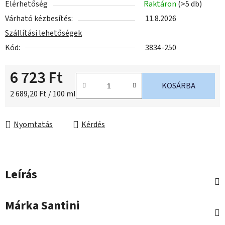
Elérhetőség
Raktáron
(>5 db)
Várható kézbesítés:
11.8.2026
Szállítási lehetőségek
Kód:
3834-250
6 723 Ft
KOSÁRBA
Egységár:
2 689,20 Ft / 100 ml
Nyomtatás
Kérdés
Leírás
Márka
Santini