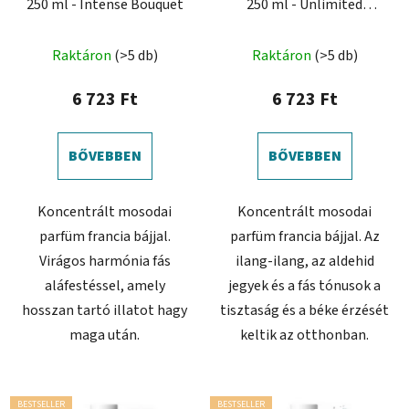
250 ml - Intense Bouquet
250 ml - Unlimited
Freshness
A
A
Raktáron
(>5 db)
Raktáron
(>5 db)
termék
termék
átlagos
átlagos
6 723 Ft
6 723 Ft
értékelése
értékelése
5-
5-
BŐVEBBEN
BŐVEBBEN
ből
ből
4,0
5,0
Koncentrált mosodai
Koncentrált mosodai
csillag.
csillag.
parfüm francia bájjal.
parfüm francia bájjal. Az
Virágos harmónia fás
ilang-ilang, az aldehid
aláfestéssel, amely
jegyek és a fás tónusok a
hosszan tartó illatot hagy
tisztaság és a béke érzését
maga után.
keltik az otthonban.
BESTSELLER
BESTSELLER