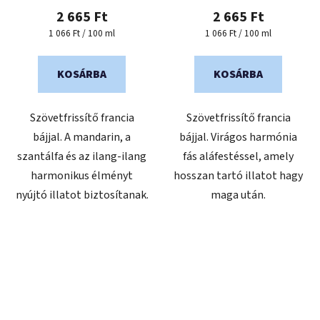
2 665 Ft
2 665 Ft
Egységár:
Egységár:
1 066 Ft / 100 ml
1 066 Ft / 100 ml
KOSÁRBA
KOSÁRBA
Szövetfrissítő francia
Szövetfrissítő francia
bájjal. A mandarin, a
bájjal. Virágos harmónia
szantálfa és az ilang-ilang
fás aláfestéssel, amely
harmonikus élményt
hosszan tartó illatot hagy
nyújtó illatot biztosítanak.
maga után.