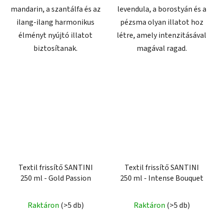
mandarin, a szantálfa és az
levendula, a borostyán és a
ilang-ilang harmonikus
pézsma olyan illatot hoz
élményt nyújtó illatot
létre, amely intenzitásával
biztosítanak.
magával ragad.
Textil frissítő SANTINI
Textil frissítő SANTINI
250 ml - Gold Passion
250 ml - Intense Bouquet
Raktáron
(>5 db)
Raktáron
(>5 db)