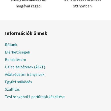
magával ragad.
otthonban.
L
á
Információk önnek
b
l
Rólunk
é
Elérhetőségek
c
Rendelésem
Üzleti feltételek (ÁSZF)
Adatvédelmi irányelvek
Együttmüködés
Szállítás
Testre szabott parfümök készítése