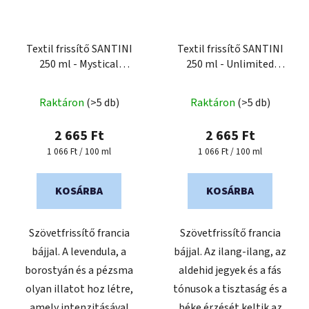
Textil frissítő SANTINI
Textil frissítő SANTINI
250 ml - Mystical
250 ml - Unlimited
Vibration
Freshness
Raktáron
(>5 db)
Raktáron
(>5 db)
2 665 Ft
2 665 Ft
Egységár:
Egységár:
1 066 Ft / 100 ml
1 066 Ft / 100 ml
KOSÁRBA
KOSÁRBA
Szövetfrissítő francia
Szövetfrissítő francia
bájjal. A levendula, a
bájjal. Az ilang-ilang, az
borostyán és a pézsma
aldehid jegyek és a fás
olyan illatot hoz létre,
tónusok a tisztaság és a
amely intenzitásával
béke érzését keltik az