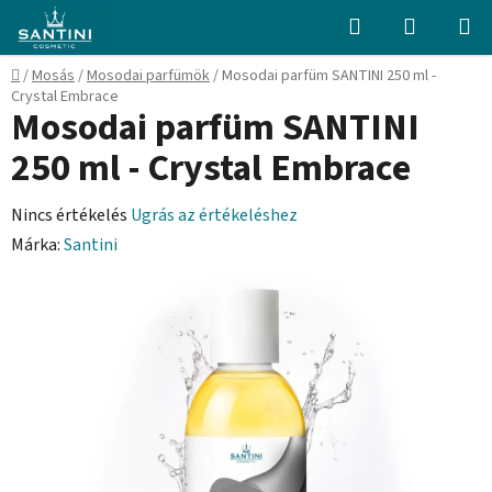
Ugrás
Keresés
KOSÁR
a
fő
Kezdőlap
/
Mosás
/
Mosodai parfümök
/
Mosodai parfüm SANTINI 250 ml -
tartalomhoz
Crystal Embrace
Mosodai parfüm SANTINI
250 ml - Crystal Embrace
A
Nincs értékelés
Ugrás az értékeléshez
termék
Márka:
Santini
átlagos
értékelése
5-
ből
0,0
csillag.