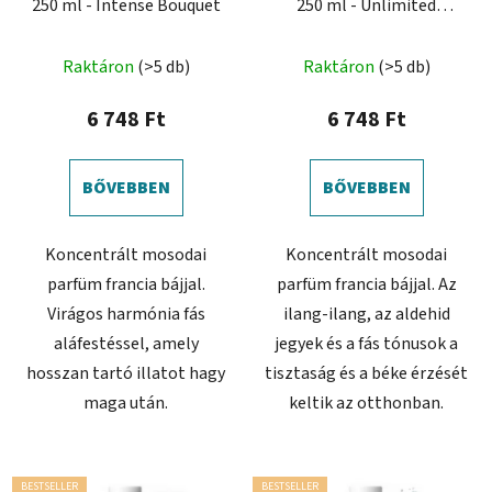
250 ml - Intense Bouquet
250 ml - Unlimited
Freshness
A
A
Raktáron
(>5 db)
Raktáron
(>5 db)
termék
termék
átlagos
átlagos
6 748 Ft
6 748 Ft
értékelése
értékelése
5-
5-
BŐVEBBEN
BŐVEBBEN
ből
ből
4,0
5,0
Koncentrált mosodai
Koncentrált mosodai
csillag.
csillag.
parfüm francia bájjal.
parfüm francia bájjal. Az
Virágos harmónia fás
ilang-ilang, az aldehid
aláfestéssel, amely
jegyek és a fás tónusok a
hosszan tartó illatot hagy
tisztaság és a béke érzését
maga után.
keltik az otthonban.
BESTSELLER
BESTSELLER