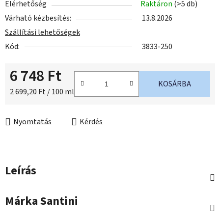
Elérhetőség
Raktáron
(>5 db)
Várható kézbesítés:
13.8.2026
Szállítási lehetőségek
Kód:
3833-250
6 748 Ft
KOSÁRBA
Egységár:
2 699,20 Ft / 100 ml
Nyomtatás
Kérdés
Leírás
Márka
Santini