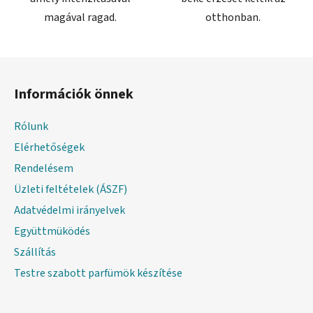
magával ragad.
otthonban.
L
á
Információk önnek
b
l
Rólunk
é
Elérhetőségek
c
Rendelésem
Üzleti feltételek (ÁSZF)
Adatvédelmi irányelvek
Együttmüködés
Szállítás
Testre szabott parfümök készítése