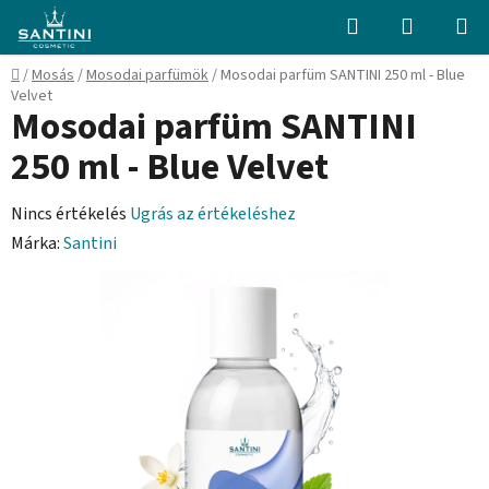
Ugrás
Keresés
KOSÁR
a
fő
Kezdőlap
/
Mosás
/
Mosodai parfümök
/
Mosodai parfüm SANTINI 250 ml - Blue
tartalomhoz
Velvet
Mosodai parfüm SANTINI
250 ml - Blue Velvet
A
Nincs értékelés
Ugrás az értékeléshez
termék
Márka:
Santini
átlagos
értékelése
5-
ből
0,0
csillag.