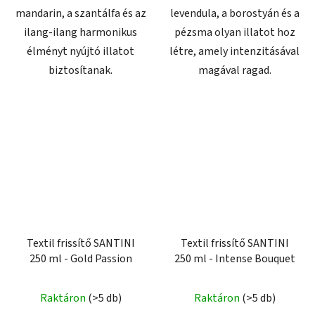
mandarin, a szantálfa és az
levendula, a borostyán és a
ilang-ilang harmonikus
pézsma olyan illatot hoz
élményt nyújtó illatot
létre, amely intenzitásával
biztosítanak.
magával ragad.
Textil frissítő SANTINI
Textil frissítő SANTINI
250 ml - Gold Passion
250 ml - Intense Bouquet
Raktáron
(>5 db)
Raktáron
(>5 db)