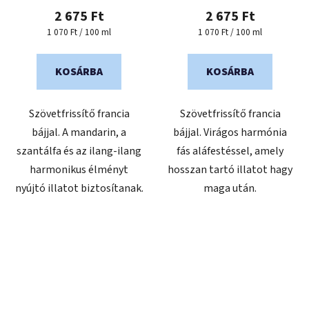
2 675 Ft
2 675 Ft
Egységár:
Egységár:
1 070 Ft / 100 ml
1 070 Ft / 100 ml
KOSÁRBA
KOSÁRBA
Szövetfrissítő francia
Szövetfrissítő francia
bájjal. A mandarin, a
bájjal. Virágos harmónia
szantálfa és az ilang-ilang
fás aláfestéssel, amely
harmonikus élményt
hosszan tartó illatot hagy
nyújtó illatot biztosítanak.
maga után.