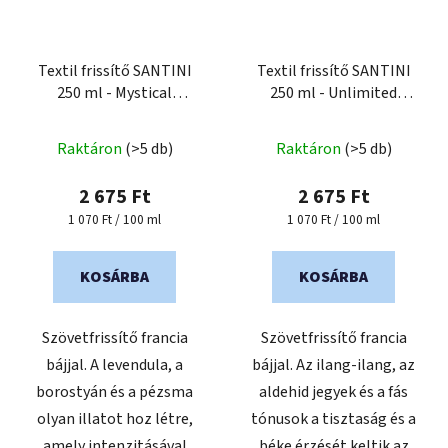
Textil frissítő SANTINI
Textil frissítő SANTINI
250 ml - Mystical
250 ml - Unlimited
Vibration
Freshness
Raktáron
(>5 db)
Raktáron
(>5 db)
2 675 Ft
2 675 Ft
Egységár:
Egységár:
1 070 Ft / 100 ml
1 070 Ft / 100 ml
KOSÁRBA
KOSÁRBA
Szövetfrissítő francia
Szövetfrissítő francia
bájjal. A levendula, a
bájjal. Az ilang-ilang, az
borostyán és a pézsma
aldehid jegyek és a fás
olyan illatot hoz létre,
tónusok a tisztaság és a
amely intenzitásával
béke érzését keltik az