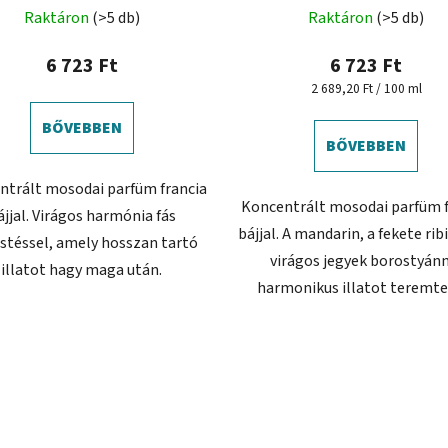
A
Raktáron
(>5 db)
Raktáron
(>5 db)
termék
átlagos
6 723 Ft
6 723 Ft
értékelése
Egységár:
2 689,20 Ft / 100 ml
5-
BŐVEBBEN
ből
BŐVEBBEN
4,0
ntrált mosodai parfüm francia
csillag.
Koncentrált mosodai parfüm f
ájjal. Virágos harmónia fás
bájjal. A mandarin, a fekete ribi
estéssel, amely hosszan tartó
virágos jegyek borostyán
illatot hagy maga után.
harmonikus illatot teremte