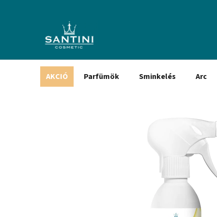
Ugrás
a
fő
tartalomhoz
AKCIÓ
Parfümök
Sminkelés
Arc