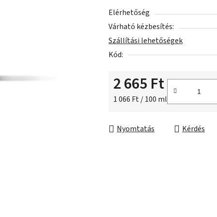
ből
Elérhetőség
0,0
Várható kézbesítés:
csillag.
Szállítási lehetőségek
Kód:
2 665 Ft
Egységár:
1 066 Ft / 100 ml
Nyomtatás
Kérdés