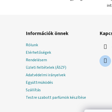
in
L
á
Információk önnek
Kapc
b
l
Rólunk
é
Elérhetőségek
c
Rendelésem
Üzleti feltételek (ÁSZF)
Adatvédelmi irányelvek
Együttmüködés
Szállítás
Testre szabott parfümök készítése