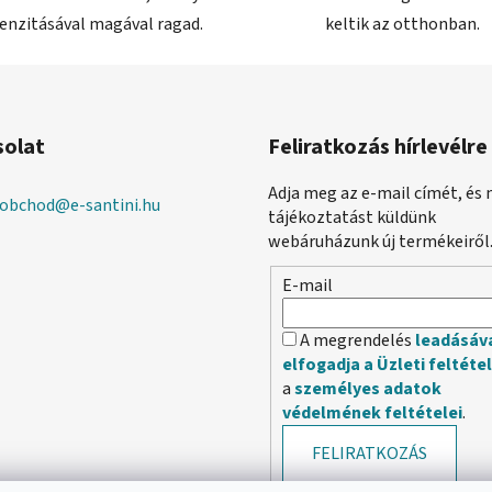
tenzitásával magával ragad.
keltik az otthonban.
solat
Feliratkozás hírlevélre
Adja meg az e-mail címét, és 
obchod
@
e-santini.hu
tájékoztatást küldünk
webáruházunk új termékeiről
E-mail
A megrendelés
leadásáv
elfogadja a Üzleti feltéte
a
személyes adatok
védelmének feltételei
.
FELIRATKOZÁS