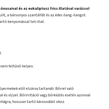
ónusaival és az eukaliptusz friss illatával varázsol
lit, a bársonyos szantálfát és az édes ilang-ilangot.
artó benyomással teli illat.
l.
 nem feltűnő helyen.
 Gyermekek elől elzárva tartandó. Bőrrel való
 és vízzel. Bőrirritáció vagy bőrkiütés esetén azonnal
világra, hosszan tartó károsodást okoz.