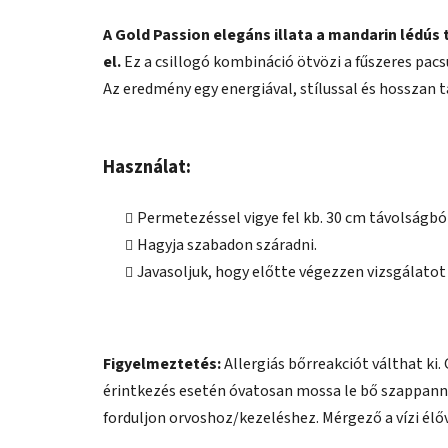
A Gold Passion elegáns illata a mandarin lédús t
el.
Ez a csillogó kombináció ötvözi a fűszeres pacsu
Az eredmény egy energiával, stílussal és hosszan t
Használat:
Permetezéssel vigye fel kb. 30 cm távolságbó
Hagyja szabadon száradni.
Javasoljuk, hogy előtte végezzen vizsgálatot
Figyelmeztetés:
Allergiás bőrreakciót válthat ki.
érintkezés esetén óvatosan mossa le bő szappannal
forduljon orvoshoz/kezeléshez. Mérgező a vízi élő