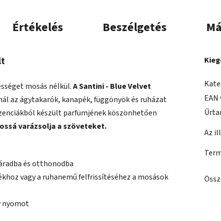
Értékelés
Beszélgetés
Má
lt
Kieg
Kate
sességet mosás nélkül.
A Santini - Blue Velvet
EAN 
ál az ágytakarók, kanapék, függönyök és ruházat
Űrta
esszenciákból készült parfümjének köszönhetően
tossá varázsolja a szöveteket.
Az il
Term
áradba és otthonodba
ékhoz vagy a ruhanemű felfrissítéséhez a mosások
Össz
y nyomot