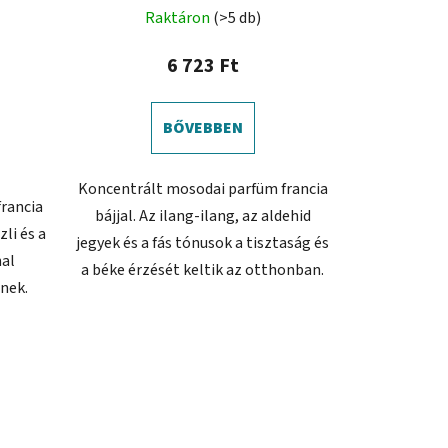
A
Raktáron
(>5 db)
termék
átlagos
6 723 Ft
értékelése
5-
BŐVEBBEN
ből
5,0
Koncentrált mosodai parfüm francia
csillag.
rancia
bájjal. Az ilang-ilang, az aldehid
zli és a
jegyek és a fás tónusok a tisztaság és
nal
a béke érzését keltik az otthonban.
nek.