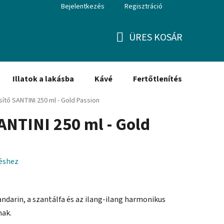
Bejelentkezés
Regisztráció
ÜRES KOSÁR
KOSÁR
Illatok a lakásba
Kávé
Fertőtlenítés
Ajánd
ssítő SANTINI 250 ml - Gold Passion
 SANTINI 250 ml - Gold
léshez
mandarin, a szantálfa és az ilang-ilang harmonikus
nak.