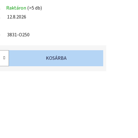
Raktáron
(>5 db)
12.8.2026
3831-O250
KOSÁRBA