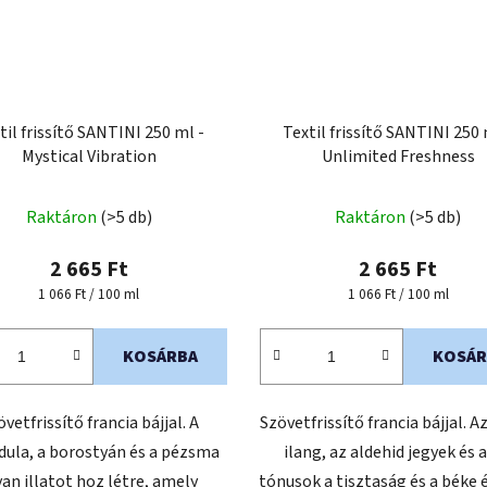
til frissítő SANTINI 250 ml -
Textil frissítő SANTINI 250 
Mystical Vibration
Unlimited Freshness
Raktáron
(>5 db)
Raktáron
(>5 db)
2 665 Ft
2 665 Ft
Egységár:
Egységár:
1 066 Ft / 100 ml
1 066 Ft / 100 ml
KOSÁRBA
KOSÁR
vetfrissítő francia bájjal. A
Szövetfrissítő francia bájjal. A
dula, a borostyán és a pézsma
ilang, az aldehid jegyek és a
yan illatot hoz létre, amely
tónusok a tisztaság és a béke 