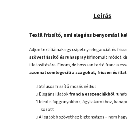
Leírás
Textil frissítő, ami elegáns benyomást ke
Adjon textíliáinak egy csipetnyi eleganciát és fris
szövetfrissítő és ruhaspray
kifinomult módot kín
illatosítására. Finom, de hosszan tartó francia 
azonnal semlegesíti a szagokat, frissen és illa
Stílusos frissítő mosás nélkül
Elegáns illatok
francia esszenciákból
ruhat
Ideális függönyökhöz, ágytakarókhoz, kanap
között
A legtöbb szövethez biztonságos – nem hag