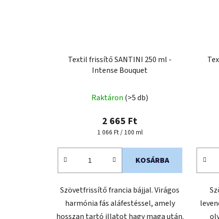
Textil frissítő SANTINI 250 ml -
Tex
Intense Bouquet
Raktáron
(>5 db)
2 665 Ft
Egységár:
1 066 Ft / 100 ml
KOSÁRBA
Szövetfrissítő francia bájjal. Virágos
Szö
harmónia fás aláfestéssel, amely
leven
hosszan tartó illatot hagy maga után.
ol