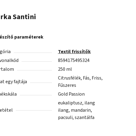
rka
Santini
észítő paraméterek
gória
Textil frissítők
vonalkód
8594175495324
rtalom
250 ml
Citrusfélék, Fás, Friss,
lat egy fajtája
Fűszeres
ékskála
Gold Passion
eukaliptusz, ilang
etétel
ilang, mandarin,
pacsuli, szantálfa