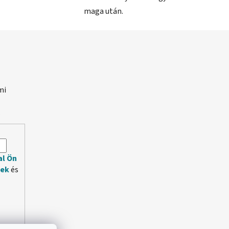
maga után.
mi
.
al Ön
lek
és