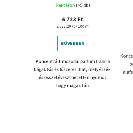
Raktáron
(>5 db)
6 723 Ft
Egységár:
2 689,20 Ft / 100 ml
BŐVEBBEN
Konce
Koncentrált mosodai parfüm francia
b
bájjal. Fás és fűszeres illat, mely érzéki
aláf
és összetéveszthetetlen nyomot
hagy maga után.