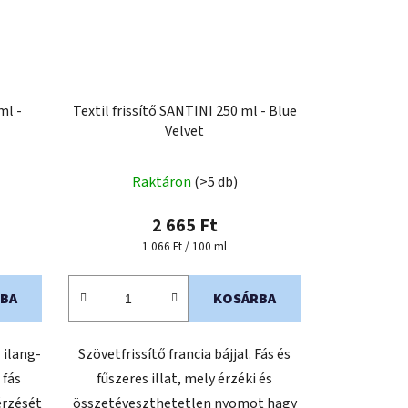
ml -
Textil frissítő SANTINI 250 ml - Blue
Velvet
Raktáron
(>5 db)
2 665 Ft
Egységár:
1 066 Ft / 100 ml
BA
KOSÁRBA
z ilang-
Szövetfrissítő francia bájjal. Fás és
 fás
fűszeres illat, mely érzéki és
érzését
összetéveszthetetlen nyomot hagy