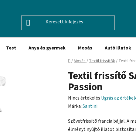
Test
Anya és gyermek
Mosás
Autó illatok
Kezdőlap
/
Mosás
/
Textil frissítők
/
Textil fri
Textil frissítő
Passion
A
Nincs értékelés
Ugrás az értéke
termék
Márka:
Santini
átlagos
Szövetfrissítő francia bájjal. A 
értékelése
élményt nyújtó illatot biztosíta
5-